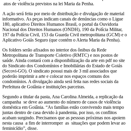
atos de violência previstos na lei Maria da Penha.
A ação será feita por meio de distribuição e divulgação de material
informativo. As peças indicam canais de denúncias como o Ligue
180, aplicativo Direitos Humanos Brasil, o portal da Ouvidoria
Nacional dos Direitos Humanos (ONDH), 190 da Polícia Militar,
197 da Polícia Civil, 153 da Guarda Civil metropolitana (GCM) e o
Aplicativo Goiás Seguro (que contém o Alerta Maria da Penha).
Os folders serão afixados no interior dos ônibus da Rede
Metropolitana de Transporte Coletivo (RMTC) e nos postos de
saúde. Ainda contará com a disponibilização da arte em pdf no site
do Sindicato dos Condomínios e Imobiliárias do Estado de Goiás
(Secovi-GO). O sindicato possui mais de 3 mil associados que
poderão imprimir a arte e colocar nos espaços comuns dos
condomínios. A divulgação ainda será feita nas redes sociais da
Prefeitura de Goiânia e instituições parceiras.
Segundo a titular da pasta, Ana Carolina Almeida, a replicação da
campanha se deve ao aumento do número de casos de violência
doméstica em Goiânia. “As famílias estão convivendo mais tempo
juntas dentro de casa devido à pandemia, por isso, os conflitos
acabam surgindo. Precisamos que as pessoas próximas nos apoiem
nesta causa a fim de interromper as situações que podem levar ao
feminicídio”, disse.