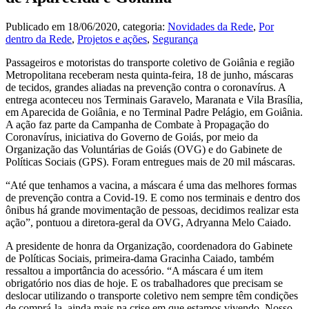
Publicado em
18/06/2020
, categoria:
Novidades da Rede
,
Por
dentro da Rede
,
Projetos e ações
,
Segurança
Passageiros e motoristas do transporte coletivo de Goiânia e região
Metropolitana receberam nesta quinta-feira, 18 de junho, máscaras
de tecidos, grandes aliadas na prevenção contra o coronavírus. A
entrega aconteceu nos Terminais Garavelo, Maranata e Vila Brasília,
em Aparecida de Goiânia, e no Terminal Padre Pelágio, em Goiânia.
A ação faz parte da Campanha de Combate à Propagação do
Coronavírus, iniciativa do Governo de Goiás, por meio da
Organização das Voluntárias de Goiás (OVG) e do Gabinete de
Políticas Sociais (GPS). Foram entregues mais de 20 mil máscaras.
“Até que tenhamos a vacina, a máscara é uma das melhores formas
de prevenção contra a Covid-19. E como nos terminais e dentro dos
ônibus há grande movimentação de pessoas, decidimos realizar esta
ação”, pontuou a diretora-geral da OVG, Adryanna Melo Caiado.
A presidente de honra da Organização, coordenadora do Gabinete
de Políticas Sociais, primeira-dama Gracinha Caiado, também
ressaltou a importância do acessório. “A máscara é um item
obrigatório nos dias de hoje. E os trabalhadores que precisam se
deslocar utilizando o transporte coletivo nem sempre têm condições
de comprá-la, ainda mais na crise em que estamos vivendo. Nosso