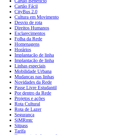
Cartão Benefício
Cartão Fácil
CityBus 2.0
Cultura em Movimento
Desvio de rota
Direitos Humanos
Esclarecimentos
Folha da Rede
Homenagens
Horários
Implantação de linha
Implantação de linha
Linhas especiais
Mobilidade Urbana
Mudanças nas linhas
Novidades da Rede
Passe Livre Estudantil
Por dentro da Rede
Projetos e ações
Rota Cultural
Rota de Lazer
Segurança
SiMRmtc
Sitpass
Tarifa