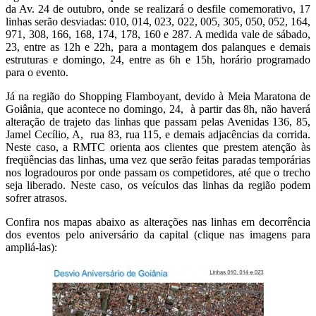
da Av. 24 de outubro, onde se realizará o desfile comemorativo, 17
linhas serão desviadas: 010, 014, 023, 022, 005, 305, 050, 052, 164,
971, 308, 166, 168, 174, 178, 160 e 287. A medida vale de sábado,
23, entre as 12h e 22h, para a montagem dos palanques e demais
estruturas e domingo, 24, entre as 6h e 15h, horário programado
para o evento.
Já na região do Shopping Flamboyant, devido à Meia Maratona de
Goiânia, que acontece no domingo, 24, à partir das 8h, não haverá
alteração de trajeto das linhas que passam pelas Avenidas 136, 85,
Jamel Cecílio, A, rua 83, rua 115, e demais adjacências da corrida.
Neste caso, a RMTC orienta aos clientes que prestem atenção às
freqüências das linhas, uma vez que serão feitas paradas temporárias
nos logradouros por onde passam os competidores, até que o trecho
seja liberado. Neste caso, os veículos das linhas da região podem
sofrer atrasos.
Confira nos mapas abaixo as alterações nas linhas em decorrência
dos eventos pelo aniversário da capital (clique nas imagens para
ampliá-las):