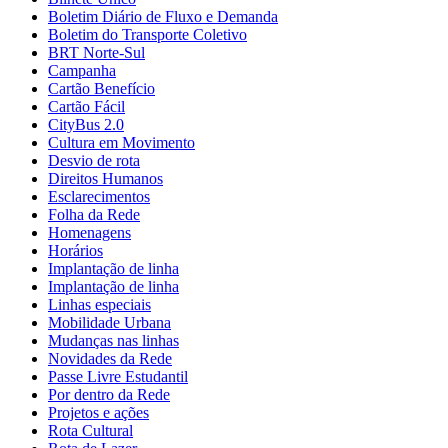
Boletim Diário de Fluxo e Demanda
Boletim do Transporte Coletivo
BRT Norte-Sul
Campanha
Cartão Benefício
Cartão Fácil
CityBus 2.0
Cultura em Movimento
Desvio de rota
Direitos Humanos
Esclarecimentos
Folha da Rede
Homenagens
Horários
Implantação de linha
Implantação de linha
Linhas especiais
Mobilidade Urbana
Mudanças nas linhas
Novidades da Rede
Passe Livre Estudantil
Por dentro da Rede
Projetos e ações
Rota Cultural