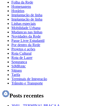
Folha da Rede
Homenagens
Horários
Implantação de linha
Implantação de linha
Linhas especiais
Mobilidade Urbana
Mudanças nas linhas
Novidades da Rede
Passe Livre Estudantil
Por dentro da Rede
Projetos e ações
Rota Cultural
Rota de Lazer
Segurança
SiMRmtc
Sitpass
Tarifa
Terminais de Integração
Trânsito e Transporte
Posts recentes
30/01
-
TERMINAL PRAÇA A