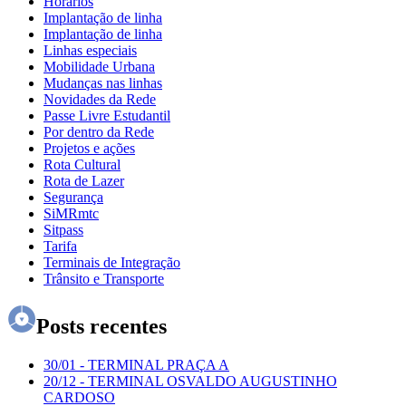
Horários
Implantação de linha
Implantação de linha
Linhas especiais
Mobilidade Urbana
Mudanças nas linhas
Novidades da Rede
Passe Livre Estudantil
Por dentro da Rede
Projetos e ações
Rota Cultural
Rota de Lazer
Segurança
SiMRmtc
Sitpass
Tarifa
Terminais de Integração
Trânsito e Transporte
Posts recentes
30/01
-
TERMINAL PRAÇA A
20/12
-
TERMINAL OSVALDO AUGUSTINHO
CARDOSO