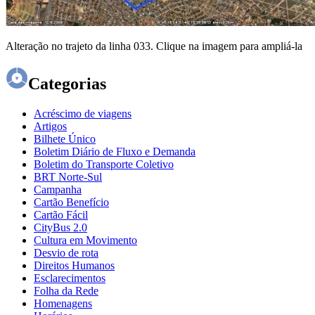
Alteração no trajeto da linha 033. Clique na imagem para ampliá-la
Categorias
Acréscimo de viagens
Artigos
Bilhete Único
Boletim Diário de Fluxo e Demanda
Boletim do Transporte Coletivo
BRT Norte-Sul
Campanha
Cartão Benefício
Cartão Fácil
CityBus 2.0
Cultura em Movimento
Desvio de rota
Direitos Humanos
Esclarecimentos
Folha da Rede
Homenagens