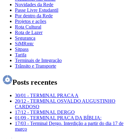
Novidades da Rede
Passe Livre Estudantil
Por dentro da Rede
Projetos e ações
Rota Cultural
Rota de Lazer
Segurança
SiMRmtc
Sitpass
Tarifa
Terminais de Integração
Trânsito e Transporte
Posts recentes
30/01
-
TERMINAL PRAÇA A
20/12
-
TERMINAL OSVALDO AUGUSTINHO
CARDOSO
17/12
-
TERMINAL DERGO
01/09
-
TERMINAL PRAÇA DA BÍBLIA:
17/03
-
Terminal Dergo. Interdição a partir do dia 17 de
março