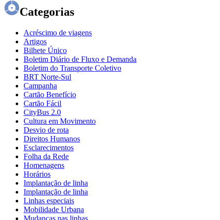
Categorias
Acréscimo de viagens
Artigos
Bilhete Único
Boletim Diário de Fluxo e Demanda
Boletim do Transporte Coletivo
BRT Norte-Sul
Campanha
Cartão Benefício
Cartão Fácil
CityBus 2.0
Cultura em Movimento
Desvio de rota
Direitos Humanos
Esclarecimentos
Folha da Rede
Homenagens
Horários
Implantação de linha
Implantação de linha
Linhas especiais
Mobilidade Urbana
Mudanças nas linhas