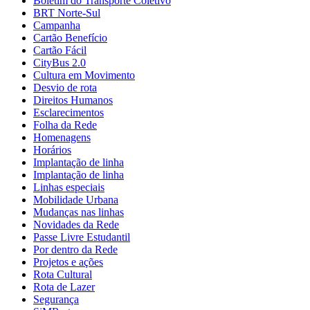
Boletim do Transporte Coletivo
BRT Norte-Sul
Campanha
Cartão Benefício
Cartão Fácil
CityBus 2.0
Cultura em Movimento
Desvio de rota
Direitos Humanos
Esclarecimentos
Folha da Rede
Homenagens
Horários
Implantação de linha
Implantação de linha
Linhas especiais
Mobilidade Urbana
Mudanças nas linhas
Novidades da Rede
Passe Livre Estudantil
Por dentro da Rede
Projetos e ações
Rota Cultural
Rota de Lazer
Segurança