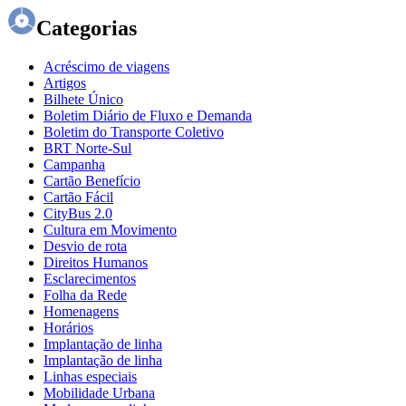
Categorias
Acréscimo de viagens
Artigos
Bilhete Único
Boletim Diário de Fluxo e Demanda
Boletim do Transporte Coletivo
BRT Norte-Sul
Campanha
Cartão Benefício
Cartão Fácil
CityBus 2.0
Cultura em Movimento
Desvio de rota
Direitos Humanos
Esclarecimentos
Folha da Rede
Homenagens
Horários
Implantação de linha
Implantação de linha
Linhas especiais
Mobilidade Urbana