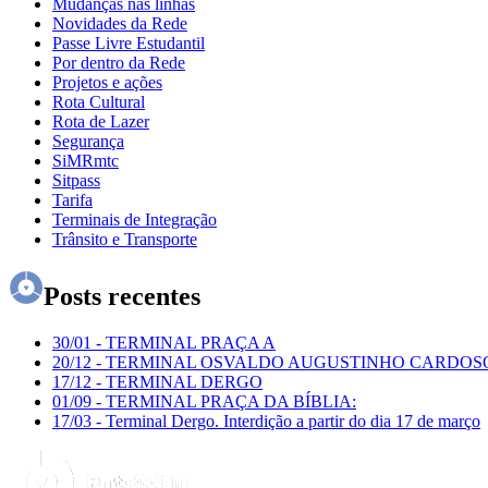
Mudanças nas linhas
Novidades da Rede
Passe Livre Estudantil
Por dentro da Rede
Projetos e ações
Rota Cultural
Rota de Lazer
Segurança
SiMRmtc
Sitpass
Tarifa
Terminais de Integração
Trânsito e Transporte
Posts recentes
30/01
-
TERMINAL PRAÇA A
20/12
-
TERMINAL OSVALDO AUGUSTINHO CARDOS
17/12
-
TERMINAL DERGO
01/09
-
TERMINAL PRAÇA DA BÍBLIA:
17/03
-
Terminal Dergo. Interdição a partir do dia 17 de março