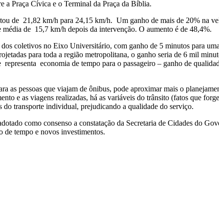
re a Praça Cívica e o Terminal da Praça da Bíblia.
tou de 21,82 km/h para 24,15 km/h. Um ganho de mais de 20% na veloci
e média de 15,7 km/h depois da intervenção. O aumento é de 48,4%.
s coletivos no Eixo Universitário, com ganho de 5 minutos para uma 
ojetadas para toda a região metropolitana, o ganho seria de 6 mil minu
 representa economia de tempo para o passageiro – ganho de qualidade
ara as pessoas que viajam de ônibus, pode aproximar mais o planejament
nto e as viagens realizadas, há as variáveis do trânsito (fatos que for
 do transporte individual, prejudicando a qualidade do serviço.
adotado como consenso a constatação da Secretaria de Cidades do Gov
ão de tempo e novos investimentos.