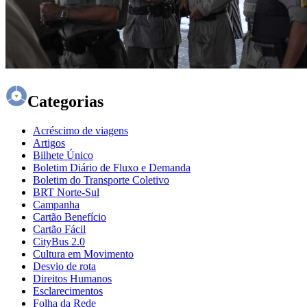
Categorias
Acréscimo de viagens
Artigos
Bilhete Único
Boletim Diário de Fluxo e Demanda
Boletim do Transporte Coletivo
BRT Norte-Sul
Campanha
Cartão Benefício
Cartão Fácil
CityBus 2.0
Cultura em Movimento
Desvio de rota
Direitos Humanos
Esclarecimentos
Folha da Rede