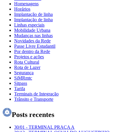
Homenagens
Horários
Implantação de linha
Implantação de linha
Linhas especiais
Mobilidade Urbana
Mudanças nas linhas
Novidades da Rede
Passe Livre Estudantil
Por dentro da Rede
Projetos e ações
Rota Cultural
Rota de Lazer
Segurança
SiMRmtc
Sitpass
Tarifa
Terminais de Integração
Trânsito e Transporte
Posts recentes
30/01
-
TERMINAL PRAÇA A