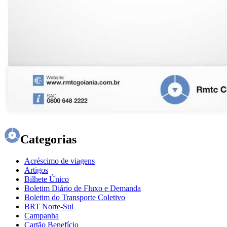
Categorias
Acréscimo de viagens
Artigos
Bilhete Único
Boletim Diário de Fluxo e Demanda
Boletim do Transporte Coletivo
BRT Norte-Sul
Campanha
Cartão Benefício