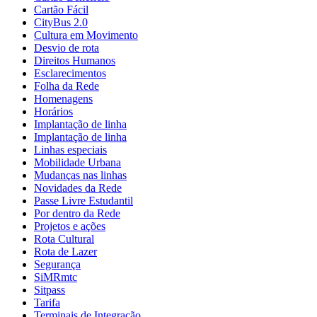
Cartão Fácil
CityBus 2.0
Cultura em Movimento
Desvio de rota
Direitos Humanos
Esclarecimentos
Folha da Rede
Homenagens
Horários
Implantação de linha
Implantação de linha
Linhas especiais
Mobilidade Urbana
Mudanças nas linhas
Novidades da Rede
Passe Livre Estudantil
Por dentro da Rede
Projetos e ações
Rota Cultural
Rota de Lazer
Segurança
SiMRmtc
Sitpass
Tarifa
Terminais de Integração