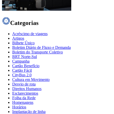
Categorias
Acréscimo de viagens
Artigos
Bilhete Único
Boletim Diário de Fluxo e Demanda
Boletim do Transporte Coletivo
BRT Norte-Sul
Campanha
Cartão Benefício
Cartão Fácil
CityBus 2.0
Cultura em Movimento
Desvio de rota
Direitos Humanos
Esclarecimentos
Folha da Rede
Homenagens
Horários
Implantação de linha