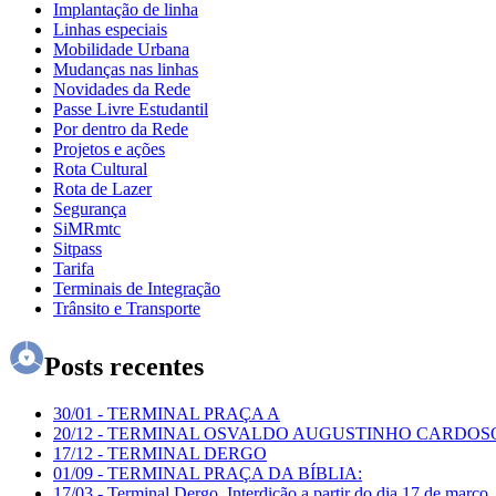
Implantação de linha
Linhas especiais
Mobilidade Urbana
Mudanças nas linhas
Novidades da Rede
Passe Livre Estudantil
Por dentro da Rede
Projetos e ações
Rota Cultural
Rota de Lazer
Segurança
SiMRmtc
Sitpass
Tarifa
Terminais de Integração
Trânsito e Transporte
Posts recentes
30/01
-
TERMINAL PRAÇA A
20/12
-
TERMINAL OSVALDO AUGUSTINHO CARDOS
17/12
-
TERMINAL DERGO
01/09
-
TERMINAL PRAÇA DA BÍBLIA:
17/03
-
Terminal Dergo. Interdição a partir do dia 17 de março