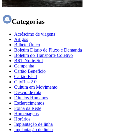
Categorias
Acréscimo de viagens
Artigos
Bilhete Único
Boletim Diário de Fluxo e Demanda
Boletim do Transporte Coletivo
BRT Norte-Sul
Campanha
Cartão Benefício
Cartão Fácil
CityBus 2.0
Cultura em Movimento
Desvio de rota
Direitos Humanos
Esclarecimentos
Folha da Rede
Homenagens
Horários
Implantação de linha
Implantação de linha