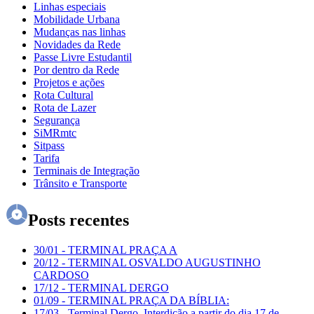
Linhas especiais
Mobilidade Urbana
Mudanças nas linhas
Novidades da Rede
Passe Livre Estudantil
Por dentro da Rede
Projetos e ações
Rota Cultural
Rota de Lazer
Segurança
SiMRmtc
Sitpass
Tarifa
Terminais de Integração
Trânsito e Transporte
Posts recentes
30/01
-
TERMINAL PRAÇA A
20/12
-
TERMINAL OSVALDO AUGUSTINHO
CARDOSO
17/12
-
TERMINAL DERGO
01/09
-
TERMINAL PRAÇA DA BÍBLIA:
17/03
-
Terminal Dergo. Interdição a partir do dia 17 de