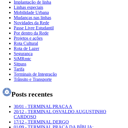
Implantação de linha
Linhas especiais
Mobilidade Urbana
Mudanças nas linhas
Novidades da Rede
Passe Livre Estudantil
Por dentro da Rede
Projetos e ações
Rota Cultural
Rota de Lazer
Segurança
SiMRmtc
Sitpass
Tarifa
Terminais de Integração
Trânsito e Transporte
Posts recentes
30/01
-
TERMINAL PRAÇA A
20/12
-
TERMINAL OSVALDO AUGUSTINHO
CARDOSO
17/12
-
TERMINAL DERGO
01/09
-
TERMINAL PRAÇA DA BÍBLIA: