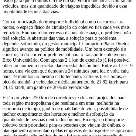
físico para que o ônibus circule em sua velocidade ideal. Não faltam
veículos, mas sim quantidade de viagens impedidas devido a essa
inviabilidade técnica das vias.
Com a priorização do transporte individual como os carros e as
motos, o espaço físico de circulação do coletivo fica cada vez mais
reduzido. Enquanto houver essa disputa de espaço, o problema não
terá solução. A abertura das vias, a solução para o problema,
depende, sobretudo, do gestor municipal. Cumprir o Plano Diretor
significa avanço na política de mobilidade. Um bom exemplo é a
construção do corredor preferencial para o transporte coletivo no
Eixo Universitário. Com apenas 2,1 km de extensão já foi possível
obter um aumento na velocidade média dos ônibus. Entre as 17 e 19
horas, uma viagem que demorava 24 minutos para ida e volta caiu
para 19 minutos no mesmo ciclo fechado. Entre as 6 e 7 horas, o
pico da manhã, a velocidade média aumentou de 21,82 km/h para
24,15 km/h, um ganho de 20% na velocidade.
Estão previstos 250 km de corredores exclusivos projetados para
toda região metropolitana que resultaria em uma melhoria na
economia de tempo, ganho de qualidade de vida, possibilidade de
melhor cumprimento dos horários e melhor distribuição da
quantidade de pessoas dentro dos ônibus. Enxergar o transporte
coletivo com prioridade para as pessoas que viajam de ônibus, o
planejamento apresentado pelas empresas de transportes se aproxima
mais da realização prática do que foi aprovado na concessão do