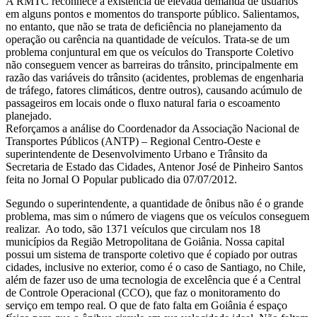
A RMTC reconhece a existência de elevada demanda de usuários
em alguns pontos e momentos do transporte público. Salientamos,
no entanto, que não se trata de deficiência no planejamento da
operação ou carência na quantidade de veículos. Trata-se de um
problema conjuntural em que os veículos do Transporte Coletivo
não conseguem vencer as barreiras do trânsito, principalmente em
razão das variáveis do trânsito (acidentes, problemas de engenharia
de tráfego, fatores climáticos, dentre outros), causando acúmulo de
passageiros em locais onde o fluxo natural faria o escoamento
planejado.
Reforçamos a análise do Coordenador da Associação Nacional de
Transportes Públicos (ANTP) – Regional Centro-Oeste e
superintendente de Desenvolvimento Urbano e Trânsito da
Secretaria de Estado das Cidades, Antenor José de Pinheiro Santos
feita no Jornal O Popular publicado dia 07/07/2012.
Segundo o superintendente, a quantidade de ônibus não é o grande
problema, mas sim o número de viagens que os veículos conseguem
realizar. Ao todo, são 1371 veículos que circulam nos 18
municípios da Região Metropolitana de Goiânia. Nossa capital
possui um sistema de transporte coletivo que é copiado por outras
cidades, inclusive no exterior, como é o caso de Santiago, no Chile,
além de fazer uso de uma tecnologia de excelência que é a Central
de Controle Operacional (CCO), que faz o monitoramento do
serviço em tempo real. O que de fato falta em Goiânia é espaço