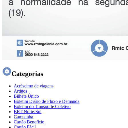
Categorias
Acréscimo de viagens
Artigos
Bilhete Único
Boletim Diário de Fluxo e Demanda
Boletim do Transporte Coletivo
BRT Norte-Sul
Campanha
Cartão Benefício
Cartão Fácil