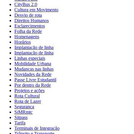
CityBus 2.0
Cultura em Movimento
Desvio de rota
Direitos Humanos
Esclarecimentos
Folha da Rede
Homenagens
Horários
Implantação de linha
Implantação de linha
Linhas especiais
Mobilidade Urbana
Mudanças nas linhas
Novidades da Rede
Passe Livre Estudantil
Por dentro da Rede
Projetos e ações
Rota Cultural
Rota de Lazer
Segurança
SiMRmtc
Sitpass
Tarifa
Terminais de Integração
Trânsito e Transporte