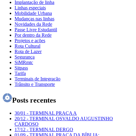
Implantação de linha
Linhas especiais
Mobilidade Urbana
Mudanças nas linhas
Novidades da Rede
Passe Livre Estudantil
Por dentro da Rede
Projetos e ações
Rota Cultural
Rota de Lazer
Segurança
SiMRmtc
Sitpass
Tarifa
Terminais de Integração
Trânsito e Transporte
Posts recentes
30/01
-
TERMINAL PRAÇA A
20/12
-
TERMINAL OSVALDO AUGUSTINHO
CARDOSO
17/12
-
TERMINAL DERGO
01/09
-
TERMINAL PRAÇA DA BÍBLIA: