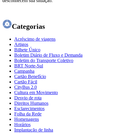
desconhecem sua situação.
Categorias
Acréscimo de viagens
Artigos
Bilhete Único
Boletim Diário de Fluxo e Demanda
Boletim do Transporte Coletivo
BRT Norte-Sul
Campanha
Cartão Benefício
Cartão Fácil
CityBus 2.0
Cultura em Movimento
Desvio de rota
Direitos Humanos
Esclarecimentos
Folha da Rede
Homenagens
Horários
Implantação de linha