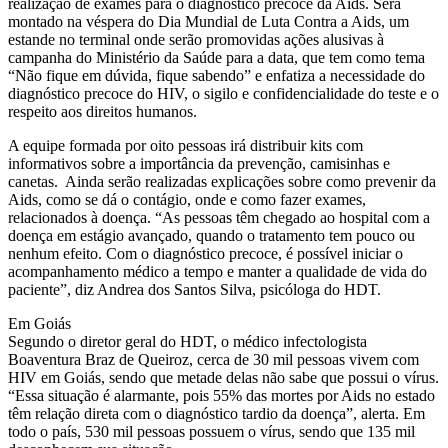
realização de exames para o diagnóstico precoce da Aids. Será
montado na véspera do Dia Mundial de Luta Contra a Aids, um
estande no terminal onde serão promovidas ações alusivas à
campanha do Ministério da Saúde para a data, que tem como tema
“Não fique em dúvida, fique sabendo” e enfatiza a necessidade do
diagnóstico precoce do HIV, o sigilo e confidencialidade do teste e o
respeito aos direitos humanos.
A equipe formada por oito pessoas irá distribuir kits com
informativos sobre a importância da prevenção, camisinhas e
canetas. Ainda serão realizadas explicações sobre como prevenir da
Aids, como se dá o contágio, onde e como fazer exames,
relacionados à doença. “As pessoas têm chegado ao hospital com a
doença em estágio avançado, quando o tratamento tem pouco ou
nenhum efeito. Com o diagnóstico precoce, é possível iniciar o
acompanhamento médico a tempo e manter a qualidade de vida do
paciente”, diz Andrea dos Santos Silva, psicóloga do HDT.
Em Goiás
Segundo o diretor geral do HDT, o médico infectologista
Boaventura Braz de Queiroz, cerca de 30 mil pessoas vivem com
HIV em Goiás, sendo que metade delas não sabe que possui o vírus.
“Essa situação é alarmante, pois 55% das mortes por Aids no estado
têm relação direta com o diagnóstico tardio da doença”, alerta. Em
todo o país, 530 mil pessoas possuem o vírus, sendo que 135 mil