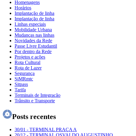
Homenagens
Horários
Implantação de linha
Implantação de linha
Linhas especiais
Mobilidade Urbana
Mudanças nas linhas
Novidades da Rede
Passe Livre Estudantil
Por dentro da Rede
Projetos e ações
Rota Cultural
Rota de Lazer
Segurança
SiMRmtc
Sitpass
Tarifa
Terminais de Integração
Trânsito e Transporte
Posts recentes
30/01
-
TERMINAL PRAÇA A
20/12
-
TERMINAL OSVALDO AUGUSTINHO