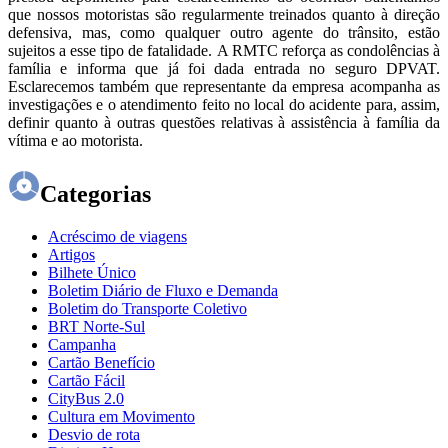
que nossos motoristas são regularmente treinados quanto à direção
defensiva, mas, como qualquer outro agente do trânsito, estão
sujeitos a esse tipo de fatalidade. A RMTC reforça as condolências à
família e informa que já foi dada entrada no seguro DPVAT.
Esclarecemos também que representante da empresa acompanha as
investigações e o atendimento feito no local do acidente para, assim,
definir quanto à outras questões relativas à assistência à família da
vítima e ao motorista.
Categorias
Acréscimo de viagens
Artigos
Bilhete Único
Boletim Diário de Fluxo e Demanda
Boletim do Transporte Coletivo
BRT Norte-Sul
Campanha
Cartão Benefício
Cartão Fácil
CityBus 2.0
Cultura em Movimento
Desvio de rota