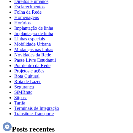
Direitos Humanos
Esclarecimentos
Folha da Rede
Homenagens
Horários
Implantação de linha
Implantação de linha
Linhas especiais
Mobilidade Urbana
Mudanças nas linhas
Novidades da Rede
Passe Livre Estudantil
Por dentro da Rede
Projetos e ações
Rota Cultural
Rota de Lazer
Segurança
SiMRmtc
Sitpass
Tarifa
Terminais de Integração
Trânsito e Transporte
Posts recentes