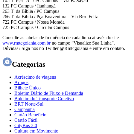
105 T. Pça “A” / PC Campus – Via B. Sayão
132 PC Campus / Itanhangá
263 T. da Bíblia / PC Campus
266 T. da Bíblia / Pça Boaventura – Via Bro. Feliz
722 PC Campus / Nossa Morada
725 PC Campus / Circular Campus
Consulte as tabelas de frequência de cada linha através do site
www.rmtcgoiania.com.br
no campo “Visualize Sua Linha”.
Dúvidas? Siga-nos no Twitter @Rmtcgoiania e entre em contato.
Categorias
Acréscimo de viagens
Artigos
Bilhete Único
Boletim Diário de Fluxo e Demanda
Boletim do Transporte Coletivo
BRT Norte-Sul
Campanha
Cartão Benefício
Cartão Fácil
CityBus 2.0
Cultura em Movimento