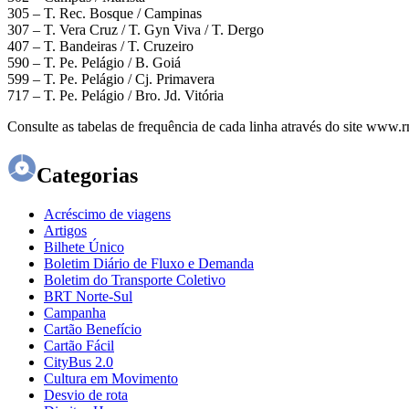
305 – T. Rec. Bosque / Campinas
307 – T. Vera Cruz / T. Gyn Viva / T. Dergo
407 – T. Bandeiras / T. Cruzeiro
590 – T. Pe. Pelágio / B. Goiá
599 – T. Pe. Pelágio / Cj. Primavera
717 – T. Pe. Pelágio / Bro. Jd. Vitória
Consulte as tabelas de frequência de cada linha através do site www
Categorias
Acréscimo de viagens
Artigos
Bilhete Único
Boletim Diário de Fluxo e Demanda
Boletim do Transporte Coletivo
BRT Norte-Sul
Campanha
Cartão Benefício
Cartão Fácil
CityBus 2.0
Cultura em Movimento
Desvio de rota