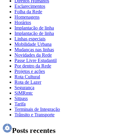
Direitos Humanos
Esclarecimentos
Folha da Rede
Homenagens
Horários
Implantação de linha
Implantação de linha
Linhas especiais
Mobilidade Urbana
Mudanças nas linhas
Novidades da Rede
Passe Livre Estudantil
Por dentro da Rede
Projetos e ações
Rota Cultural
Rota de Lazer
Segurança
SiMRmtc
Sitpass
Tarifa
Terminais de Integração
Trânsito e Transporte
Posts recentes