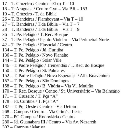
17 – T. Cruzeiro / Centro – Eixo T – 10
18 – T. Araguaia / Centro Gyn – Via BR – 153
19 – T. Cruzeiro / T. da Bíblia
26 – T. Bandeiras / Flamboyant – Via T – 10
27 – T. Bandeiras / T.da Bíblia – Via T – 7
28 – T. Bandeiras / T.da Bíblia – Via T – 9
36 – T. Pe. Pelágio / T. Rec. Bosque
37 – T. Pe. Pelágio / Pç. do Violeiro – Via Perimetral Norte
42 – T. Pe. Pelágio / Finsocial / Centro
134 – T. Pe. Pelágio / Jd. Curitiba
136 – T. Pe. Pelágio / Novo Planalto
144 – T. Pe. Pelágio / Solar Ville
146 – T. Padre Pelágio / Tremendão / T. Rec. do Bosque
150 – T. Pe. Pelágio / St. Palmares
152 – T. Padre Pelágio / Nova Esperança / Alb. Boaventura
157 – T. Pe. Pelágio / São Domingos
158 – T. Pe. Pelágio / B. Vitória – Via Vl. Mutirão
170 – T. Rec. Bosque / Centro / St. Universitário – Via Balneário
171 – T. Cruzeiro / T. Pça “A”
178 – Jd. Curitiba / T. Pça “A”
187 – T. Pq. Oeste / Centro – Via Detran
268 – Campus / Centro – Via Criméia Leste
270 – PC Campus / Rodoviária / Centro
280 – Jd. Guanabara III / Centro – Via Av. Nazareth
302 – Campus / Marista