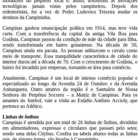
moradores do pequeno local e, assim, trouxeram as inovações
tecnológicas jamais vistas pelos campineiros. Depois dos
redentoristas, foi a vez de Pedro Ludovico Teixeira mudar os
destinos da Campininha.
Campinas ganhou emancipação política em 1914, mas teve vida
curta. Com a transferência da capital da antiga Vila Boa para
Goiânia, Campinas passou da condição de mãe da cidade para filha,
sendo transformada em bairro goianiense. Na década de 50,
Campinas ainda era pacata. As pessoas utilizavam o cavalo como
meio de transporte. Essa tranquilidade característica de cidade do
interior durou até a década de 70. Com o crescimento de Goiânia, o
bairro foi invadido por empresas, tornando-se área para comércio.
Atualmente, Campinas é um local de intenso comércio popular e
especializado ao longo da Avenida 24 de Outubro e da Avenida
Anhanguera. Outro atrativo da região é o Santuário de Nossa
Senhora do Perpétuo Socorro – a Matriz de Campinas. Para os
amantes do futebol, vale a visita ao Estádio Antônio Accioly, que
pertence ao Atlético.
Linhas de ônibus
Campinas é atendida por um total de 26 linhas de ônibus, divididas
em alimentadoras, expressas e circulares que passam pelo setor,
sendo uma delas Citybus. Confira na tabela abaixo todas as linhas
que, de alguma forma, são ligadas à Campininha.