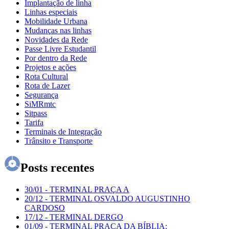
Implantação de linha
Linhas especiais
Mobilidade Urbana
Mudanças nas linhas
Novidades da Rede
Passe Livre Estudantil
Por dentro da Rede
Projetos e ações
Rota Cultural
Rota de Lazer
Segurança
SiMRmtc
Sitpass
Tarifa
Terminais de Integração
Trânsito e Transporte
Posts recentes
30/01
-
TERMINAL PRAÇA A
20/12
-
TERMINAL OSVALDO AUGUSTINHO
CARDOSO
17/12
-
TERMINAL DERGO
01/09
-
TERMINAL PRAÇA DA BÍBLIA: