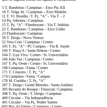
5 T. Bandeiras / Campinas – Eixo Pio XII
10 T. Veiga Jd. / Campinas – Eixo Mutirão
11 T. Vl. Brasília / T. Pç. “A” – Via T – 2
14 Pq. Atheneu / Campinas
15 T. Pç. “A” / Flamboyant – Via T. Isidória
22 T. Bandeiras / Campinas – Eixo União
23 Flamboyant / Campinas
50 T. Dergo / Nova Veneza
52 Vera Cruz / Campinas / Centro
105 T. Pç. “A” / PC Campus – Via B. Sayão
160 T. Praça A / Santa Helena / Centro
164 T. Gyn Viva / Centro / St. Universitário
166 João Vaz / Campinas / Centro
167 T. Pq. Oeste / Centro / St. Universitário
168 Campinas / Fama / Centro
171 T. Cruzeiro / T. Pç. “A”
174 Campinas / Fama / Campus
178 Jd. Curitiba / T. Pç. “A”
287 T. Dergo / Gentil Meireles / Santo Antônio
305 Recanto do Bosque / Finsocial / Campinas
308 T. Pq. Oeste / T. Dergo / Campinas
400 Circular – Via Independência
401 Circular – Via Pç. Walter Santos
605 Bro. da Vitória / Campinas / Centro