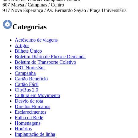
607 Maysa / Campinas / Centro
917 Nova Esperança / Av. Bernardo Sayão / Praça Universitária
Categorias
Acréscimo de viagens
Artigos
Bilhete Único
Boletim Diário de Fluxo e Demanda
Boletim do Transporte Coletivo
BRT Norte-Sul
Campanha
Cartão Benefício
Cartão Fácil
CityBus 2.0
Cultura em Movimento
Desvio de rota
Direitos Humanos
Esclarecimentos
Folha da Rede
Homenagens
Horários
Implantação de linha