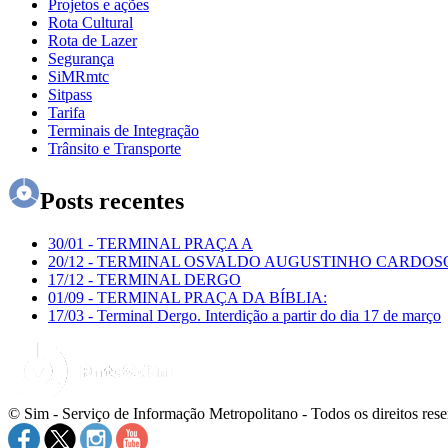
Projetos e ações
Rota Cultural
Rota de Lazer
Segurança
SiMRmtc
Sitpass
Tarifa
Terminais de Integração
Trânsito e Transporte
Posts recentes
30/01
-
TERMINAL PRAÇA A
20/12
-
TERMINAL OSVALDO AUGUSTINHO CARDOS
17/12
-
TERMINAL DERGO
01/09
-
TERMINAL PRAÇA DA BÍBLIA:
17/03
-
Terminal Dergo. Interdição a partir do dia 17 de março
© Sim - Serviço de Informação Metropolitano - Todos os direitos res