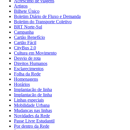
Acréscimo de viagens
Artigos
Bilhete Único
Boletim Diário de Fluxo e Demanda
Boletim do Transporte Coletivo
BRT Norte-Sul
Campanha
Cartão Benefício
Cartão Fácil
CityBus 2.0
Cultura em Movimento
Desvio de rota
Direitos Humanos
Esclarecimentos
Folha da Rede
Homenagens
Horários
Implantação de linha
Implantação de linha
Linhas especiais
Mobilidade Urbana
Mudanças nas linhas
Novidades da Rede
Passe Livre Estudantil
Por dentro da Rede