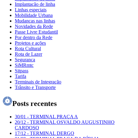
Implantação de linha
Linhas especiais
Mobilidade Urbana
Mudanças nas linhas
Novidades da Rede
Passe Livre Estudantil
Por dentro da Rede
Projetos e ações
Rota Cultural
Rota de Lazer
Segurança
SiMRmtc
Sitpass
Tarifa
Terminais de Integração
Trânsito e Transporte
Posts recentes
30/01
-
TERMINAL PRAÇA A
20/12
-
TERMINAL OSVALDO AUGUSTINHO
CARDOSO
17/12
-
TERMINAL DERGO