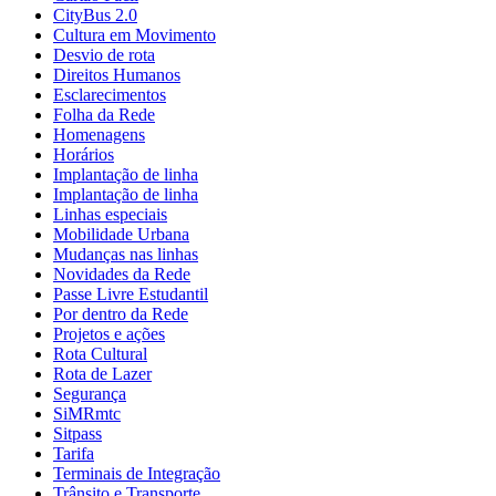
CityBus 2.0
Cultura em Movimento
Desvio de rota
Direitos Humanos
Esclarecimentos
Folha da Rede
Homenagens
Horários
Implantação de linha
Implantação de linha
Linhas especiais
Mobilidade Urbana
Mudanças nas linhas
Novidades da Rede
Passe Livre Estudantil
Por dentro da Rede
Projetos e ações
Rota Cultural
Rota de Lazer
Segurança
SiMRmtc
Sitpass
Tarifa
Terminais de Integração
Trânsito e Transporte