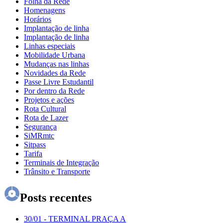
Folha da Rede
Homenagens
Horários
Implantação de linha
Implantação de linha
Linhas especiais
Mobilidade Urbana
Mudanças nas linhas
Novidades da Rede
Passe Livre Estudantil
Por dentro da Rede
Projetos e ações
Rota Cultural
Rota de Lazer
Segurança
SiMRmtc
Sitpass
Tarifa
Terminais de Integração
Trânsito e Transporte
Posts recentes
30/01
-
TERMINAL PRAÇA A