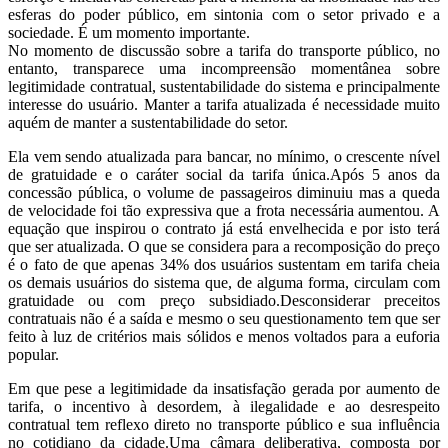
esferas do poder público, em sintonia com o setor privado e a
sociedade. É um momento importante.
No momento de discussão sobre a tarifa do transporte público, no
entanto, transparece uma incompreensão momentânea sobre
legitimidade contratual, sustentabilidade do sistema e principalmente
interesse do usuário. Manter a tarifa atualizada é necessidade muito
aquém de manter a sustentabilidade do setor.
Ela vem sendo atualizada para bancar, no mínimo, o crescente nível
de gratuidade e o caráter social da tarifa única.Após 5 anos da
concessão pública, o volume de passageiros diminuiu mas a queda
de velocidade foi tão expressiva que a frota necessária aumentou. A
equação que inspirou o contrato já está envelhecida e por isto terá
que ser atualizada. O que se considera para a recomposição do preço
é o fato de que apenas 34% dos usuários sustentam em tarifa cheia
os demais usuários do sistema que, de alguma forma, circulam com
gratuidade ou com preço subsidiado.Desconsiderar preceitos
contratuais não é a saída e mesmo o seu questionamento tem que ser
feito à luz de critérios mais sólidos e menos voltados para a euforia
popular.
Em que pese a legitimidade da insatisfação gerada por aumento de
tarifa, o incentivo à desordem, à ilegalidade e ao desrespeito
contratual tem reflexo direto no transporte público e sua influência
no cotidiano da cidade.Uma câmara deliberativa, composta por