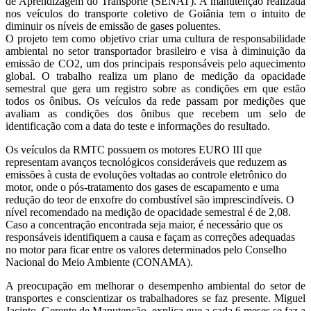
de Aprendizagem do Transporte (SENAT). A manutenção realizada
nos veículos do transporte coletivo de Goiânia tem o intuito de
diminuir os níveis de emissão de gases poluentes.
O projeto tem como objetivo criar uma cultura de responsabilidade
ambiental no setor transportador brasileiro e visa à diminuição da
emissão de CO2, um dos principais responsáveis pelo aquecimento
global. O trabalho realiza um plano de medição da opacidade
semestral que gera um registro sobre as condições em que estão
todos os ônibus. Os veículos da rede passam por medições que
avaliam as condições dos ônibus que recebem um selo de
identificação com a data do teste e informações do resultado.
Os veículos da RMTC possuem os motores EURO III que
representam avanços tecnológicos consideráveis que reduzem as
emissões à custa de evoluções voltadas ao controle eletrônico do
motor, onde o pós-tratamento dos gases de escapamento e uma
redução do teor de enxofre do combustível são imprescindíveis. O
nível recomendado na medição de opacidade semestral é de 2,08.
Caso a concentração encontrada seja maior, é necessário que os
responsáveis identifiquem a causa e façam as correções adequadas
no motor para ficar entre os valores determinados pelo Conselho
Nacional do Meio Ambiente (CONAMA).
A preocupação em melhorar o desempenho ambiental do setor de
transportes e conscientizar os trabalhadores se faz presente. Miguel
Jacinto, Gerente de Manutenção, explica que a cada 6 meses se faz a