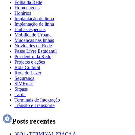
Folha da Rede
Homenagens
Horários
Implantação de linha
Implantação de linha
Linhas especiais
Mobilidade Urbana
Mudanças nas linhas
Novidades da Rede
Passe Livre Estudantil
Por dentro da Rede
Projetos e ações
Rota Cultural
Rota de Lazer
Segurança
SiMRmtc
Sitpass
Tarifa
Terminais de Integração
Trânsito e Transporte
Posts recentes
30/01
-
TERMINAL PRAÇA A