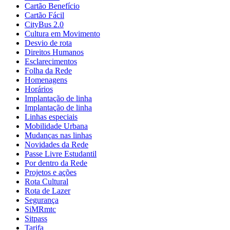
Cartão Benefício
Cartão Fácil
CityBus 2.0
Cultura em Movimento
Desvio de rota
Direitos Humanos
Esclarecimentos
Folha da Rede
Homenagens
Horários
Implantação de linha
Implantação de linha
Linhas especiais
Mobilidade Urbana
Mudanças nas linhas
Novidades da Rede
Passe Livre Estudantil
Por dentro da Rede
Projetos e ações
Rota Cultural
Rota de Lazer
Segurança
SiMRmtc
Sitpass
Tarifa