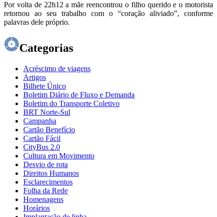
Por volta de 22h12 a mãe reencontrou o filho querido e o motorista
retornou ao seu trabalho com o “coração aliviado”, conforme
palavras dele próprio.
Categorias
Acréscimo de viagens
Artigos
Bilhete Único
Boletim Diário de Fluxo e Demanda
Boletim do Transporte Coletivo
BRT Norte-Sul
Campanha
Cartão Benefício
Cartão Fácil
CityBus 2.0
Cultura em Movimento
Desvio de rota
Direitos Humanos
Esclarecimentos
Folha da Rede
Homenagens
Horários
Implantação de linha