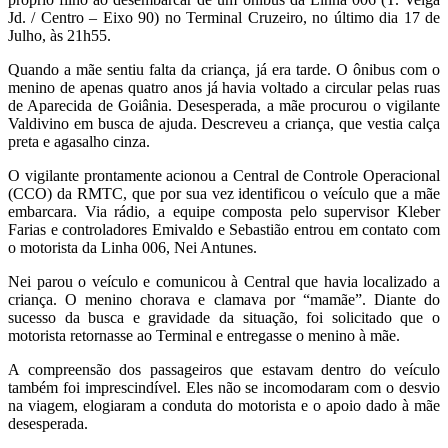
Jd. / Centro – Eixo 90) no Terminal Cruzeiro, no último dia 17 de
Julho, às 21h55.
Quando a mãe sentiu falta da criança, já era tarde. O ônibus com o
menino de apenas quatro anos já havia voltado a circular pelas ruas
de Aparecida de Goiânia. Desesperada, a mãe procurou o vigilante
Valdivino em busca de ajuda. Descreveu a criança, que vestia calça
preta e agasalho cinza.
O vigilante prontamente acionou a Central de Controle Operacional
(CCO) da RMTC, que por sua vez identificou o veículo que a mãe
embarcara. Via rádio, a equipe composta pelo supervisor Kleber
Farias e controladores Emivaldo e Sebastião entrou em contato com
o motorista da Linha 006, Nei Antunes.
Nei parou o veículo e comunicou à Central que havia localizado a
criança. O menino chorava e clamava por “mamãe”. Diante do
sucesso da busca e gravidade da situação, foi solicitado que o
motorista retornasse ao Terminal e entregasse o menino à mãe.
A compreensão dos passageiros que estavam dentro do veículo
também foi imprescindível. Eles não se incomodaram com o desvio
na viagem, elogiaram a conduta do motorista e o apoio dado à mãe
desesperada.