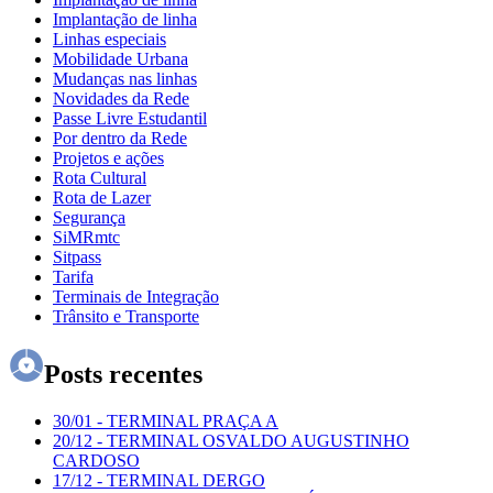
Implantação de linha
Linhas especiais
Mobilidade Urbana
Mudanças nas linhas
Novidades da Rede
Passe Livre Estudantil
Por dentro da Rede
Projetos e ações
Rota Cultural
Rota de Lazer
Segurança
SiMRmtc
Sitpass
Tarifa
Terminais de Integração
Trânsito e Transporte
Posts recentes
30/01
-
TERMINAL PRAÇA A
20/12
-
TERMINAL OSVALDO AUGUSTINHO
CARDOSO
17/12
-
TERMINAL DERGO