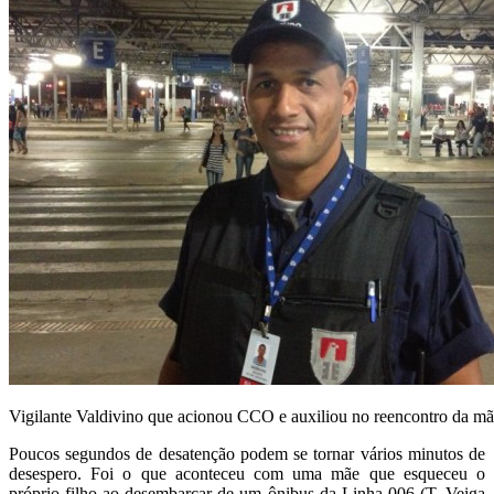
Vigilante Valdivino que acionou CCO e auxiliou no reencontro da mãe
Poucos segundos de desatenção podem se tornar vários minutos de
desespero. Foi o que aconteceu com uma mãe que esqueceu o
próprio filho ao desembarcar de um ônibus da Linha 006 (T. Veiga