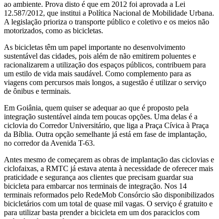
ao ambiente. Prova disto é que em 2012 foi aprovada a Lei
12.587/2012, que institui a Política Nacional de Mobilidade Urbana.
A legislação prioriza o transporte público e coletivo e os meios não
motorizados, como as bicicletas.
As bicicletas têm um papel importante no desenvolvimento
sustentável das cidades, pois além de não emitirem poluentes e
racionalizarem a utilização dos espaços públicos, contribuem para
um estilo de vida mais saudável. Como complemento para as
viagens com percursos mais longos, a sugestão é utilizar o serviço
de ônibus e terminais.
Em Goiânia, quem quiser se adequar ao que é proposto pela
integração sustentável ainda tem poucas opções. Uma delas é a
ciclovia do Corredor Universitário, que liga a Praça Cívica à Praça
da Bíblia. Outra opção semelhante já está em fase de implantação,
no corredor da Avenida T-63.
Antes mesmo de começarem as obras de implantação das ciclovias e
ciclofaixas, a RMTC já estava atenta à necessidade de oferecer mais
praticidade e segurança aos clientes que precisam guardar sua
bicicleta para embarcar nos terminais de integração. Nos 14
terminais reformados pelo RedeMob Consórcio são disponibilizados
bicicletários com um total de quase mil vagas. O serviço é gratuito e
para utilizar basta prender a bicicleta em um dos paraciclos com