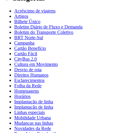
Acréscimo de viagens
Artigos
Bilhete Único
Boletim Diário de Fluxo e Demanda
Boletim do Transporte Coletivo
BRT Norte-Sul
Campanha
Cartão Benefício
Cartão Fácil
CityBus 2.0
Cultura em Movimento
Desvio de rota
Direitos Humanos
Esclarecimentos
Folha da Rede
Homenagens
Horários
Implantação de linha
Implantação de linha
Linhas especiais
Mobilidade Urbana
Mudanças nas linhas
Novidades da Rede