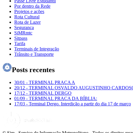
Passe Livre Estudantil
Por dentro da Rede
Projetos e ações
Rota Cultural
Rota de Lazer
Segurança
SiMRmtc
Sitpass
Tarifa
Terminais de Integração
Trânsito e Transporte
Posts recentes
30/01
-
TERMINAL PRAÇA A
20/12
-
TERMINAL OSVALDO AUGUSTINHO CARDOS
17/12
-
TERMINAL DERGO
01/09
-
TERMINAL PRAÇA DA BÍBLIA:
17/03
-
Terminal Dergo. Interdição a partir do dia 17 de março
© Sim - Serviço de Informação Metropolitano - Todos os direitos res