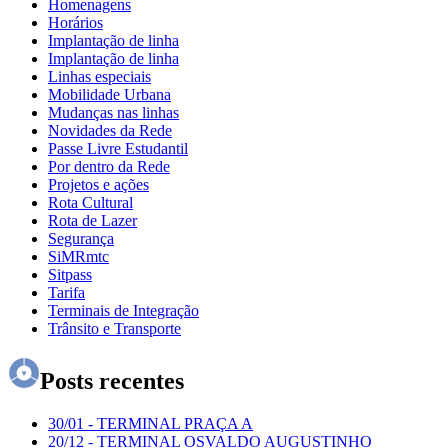
Homenagens
Horários
Implantação de linha
Implantação de linha
Linhas especiais
Mobilidade Urbana
Mudanças nas linhas
Novidades da Rede
Passe Livre Estudantil
Por dentro da Rede
Projetos e ações
Rota Cultural
Rota de Lazer
Segurança
SiMRmtc
Sitpass
Tarifa
Terminais de Integração
Trânsito e Transporte
Posts recentes
30/01
-
TERMINAL PRAÇA A
20/12
-
TERMINAL OSVALDO AUGUSTINHO