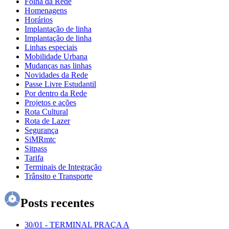
Folha da Rede
Homenagens
Horários
Implantação de linha
Implantação de linha
Linhas especiais
Mobilidade Urbana
Mudanças nas linhas
Novidades da Rede
Passe Livre Estudantil
Por dentro da Rede
Projetos e ações
Rota Cultural
Rota de Lazer
Segurança
SiMRmtc
Sitpass
Tarifa
Terminais de Integração
Trânsito e Transporte
Posts recentes
30/01
-
TERMINAL PRAÇA A