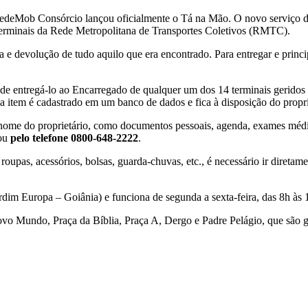
 RedeMob Consórcio lançou oficialmente o Tá na Mão. O novo serviço d
 terminais da Rede Metropolitana de Transportes Coletivos (RMTC).
 devolução de tudo aquilo que era encontrado. Para entregar e principal
de entregá-lo ao Encarregado de qualquer um dos 14 terminais geridos
a item é cadastrado em um banco de dados e fica à disposição do propri
ome do proprietário, como documentos pessoais, agenda, exames médicos
 ou
pelo telefone 0800-648-2222
.
upas, acessórios, bolsas, guarda-chuvas, etc., é necessário ir diretamen
rdim Europa – Goiânia) e funciona de segunda a sexta-feira, das 8h às 
ovo Mundo, Praça da Bíblia, Praça A, Dergo e Padre Pelágio, que são 