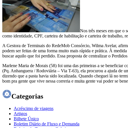
Nos três meses em que o s
como identidade, CPF, carteira de habilitação e carteira de trabalho
A Gestora de Terminais do RedeMob Consórcio, Wilma Avelar, afirma q
podem ser feitas de uma forma muito mais rápida e prática. À medida
buscar aquilo que foi perdido. Essa proposta de centralizar o Perdido
Marlene Maria de Morais (58) foi uma das primeiras a se beneficiar
(Pq. Anhanguera / Rodoviária – Via T-63), ela procurou a ajuda de um
dizendo que a pasta havia sido localizada. Quando cheguei lá no termi
bom pra gente que vive nessa correria e muita gente vai poder se bene
Categorias
Acréscimo de viagens
Artigos
Bilhete Único
Boletim Diário de Fluxo e Demanda