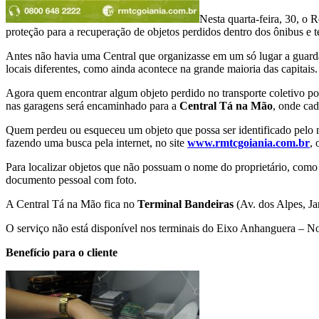
Nesta quarta-feira, 30, o
proteção para a recuperação de objetos perdidos dentro dos ônibus e
Antes não havia uma Central que organizasse em um só lugar a guarda e
locais diferentes, como ainda acontece na grande maioria das capitais.
Agora quem encontrar algum objeto perdido no transporte coletivo po
nas garagens será encaminhado para a
Central Tá na Mão
, onde cad
Quem perdeu ou esqueceu um objeto que possa ser identificado pelo n
fazendo uma busca pela internet, no site
www.rmtcgoiania.com.br
,
Para localizar objetos que não possuam o nome do proprietário, como ro
documento pessoal com foto.
A Central Tá na Mão fica no
Terminal Bandeiras
(Av. dos Alpes, Ja
O serviço não está disponível nos terminais do Eixo Anhanguera – N
Benefício para o cliente