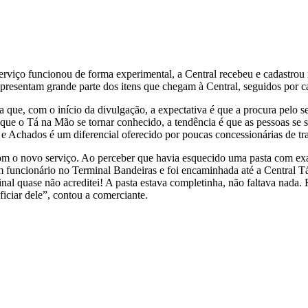
erviço funcionou de forma experimental, a Central recebeu e cadastrou
, representam grande parte dos itens que chegam à Central, seguidos po
ue, com o início da divulgação, a expectativa é que a procura pelo se
 que o Tá na Mão se tornar conhecido, a tendência é que as pessoas se
s e Achados é um diferencial oferecido por poucas concessionárias de tr
 com o novo serviço. Ao perceber que havia esquecido uma pasta com e
 funcionário no Terminal Bandeiras e foi encaminhada até a Central Tá
nal quase não acreditei! A pasta estava completinha, não faltava nada.
ficiar dele”, contou a comerciante.