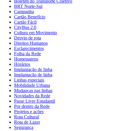
Boletim do Transporte Coletivo
BRT Norte-Sul
Campanha
Cartão Benefício
Cartão Fácil
CityBus 2.0
Cultura em Movimento
Desvio de rota
Direitos Humanos
Esclarecimentos
Folha da Rede
Homenagens
Horários
Implantação de linha
Implantação de linha
Linhas especiais
Mobilidade Urbana
Mudanças nas linhas
Novidades da Rede
Passe Livre Estudantil
Por dentro da Rede
Projetos e ações
Rota Cultural
Rota de Lazer
Segurança