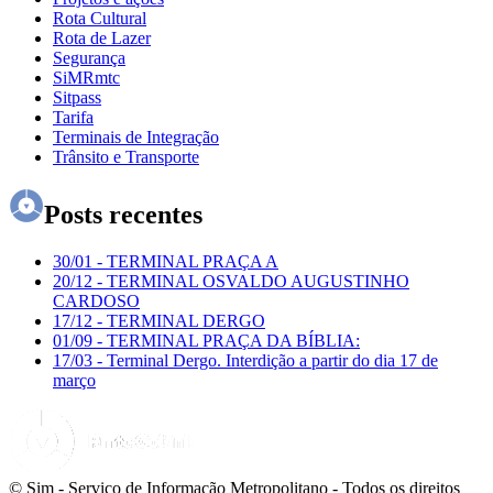
Rota Cultural
Rota de Lazer
Segurança
SiMRmtc
Sitpass
Tarifa
Terminais de Integração
Trânsito e Transporte
Posts recentes
30/01
-
TERMINAL PRAÇA A
20/12
-
TERMINAL OSVALDO AUGUSTINHO
CARDOSO
17/12
-
TERMINAL DERGO
01/09
-
TERMINAL PRAÇA DA BÍBLIA:
17/03
-
Terminal Dergo. Interdição a partir do dia 17 de
março
© Sim - Serviço de Informação Metropolitano - Todos os direitos