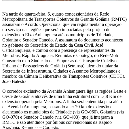
Na tarde de quarta-feira, 6, quatro concessionárias da Rede
Metropolitana de Transportes Coletivos da Grande Goiânia (RMTC)
assinaram o Acordo Operacional que vai regulamentar a operação
do serviço nas regiões que serão impactadas pelo projeto de
extensão do Eixo Anhanguera até os municípios de Trindade,
Goianira e Senador Canedo. A assinatura do documento aconteceu
no gabinete do Secretário de Estado da Casa Civil, José
Carlos Siqueira, e contou com a presença de representantes da
Metrobus, Rápido Araguaia, Reunidas e Cootego, do RedeMob
Consórcio e do Sindicato das Empresas de Transporte Coletivo
Urbano de Passageiros de Goiânia (Setransp), além do titular da
Secretaria de Infraestrutura, Cidades e Assuntos Metropolitanos e
membro da Câmara Deliberativa de Transportes Coletivos (CDTC),
João Balestra.
O corredor exclusivo da Avenida Anhanguera liga as regiões Leste e
Oeste de Goiânia através de uma linha estrutural com 13,8 Km de
extensão operada pela Metrobus. A linha será entendida para além
da Avenida Anhanguera, passando a ter 70 km de extensão e
alcançando os municípios de Trindade (via GO-060), Goianira (via
GO-070) e Senador Canedo (via GO-403), que já integram a
RMTC e são atendidos por ônibus convencionais da Rápido
Araguaia, Reunidas e Cootego.