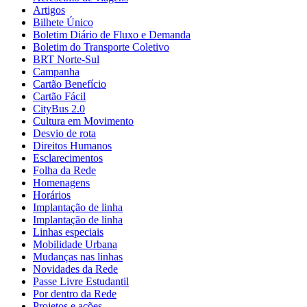
Artigos
Bilhete Único
Boletim Diário de Fluxo e Demanda
Boletim do Transporte Coletivo
BRT Norte-Sul
Campanha
Cartão Benefício
Cartão Fácil
CityBus 2.0
Cultura em Movimento
Desvio de rota
Direitos Humanos
Esclarecimentos
Folha da Rede
Homenagens
Horários
Implantação de linha
Implantação de linha
Linhas especiais
Mobilidade Urbana
Mudanças nas linhas
Novidades da Rede
Passe Livre Estudantil
Por dentro da Rede
Projetos e ações