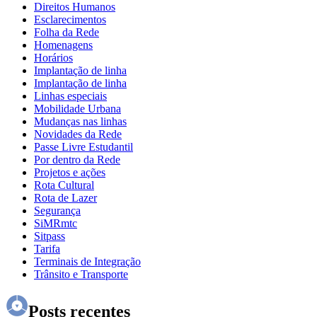
Direitos Humanos
Esclarecimentos
Folha da Rede
Homenagens
Horários
Implantação de linha
Implantação de linha
Linhas especiais
Mobilidade Urbana
Mudanças nas linhas
Novidades da Rede
Passe Livre Estudantil
Por dentro da Rede
Projetos e ações
Rota Cultural
Rota de Lazer
Segurança
SiMRmtc
Sitpass
Tarifa
Terminais de Integração
Trânsito e Transporte
Posts recentes