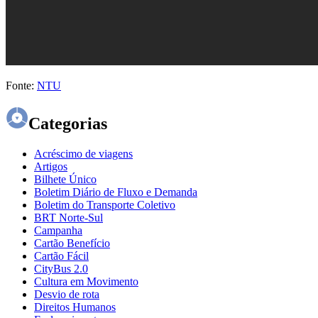
Fonte:
NTU
Categorias
Acréscimo de viagens
Artigos
Bilhete Único
Boletim Diário de Fluxo e Demanda
Boletim do Transporte Coletivo
BRT Norte-Sul
Campanha
Cartão Benefício
Cartão Fácil
CityBus 2.0
Cultura em Movimento
Desvio de rota
Direitos Humanos