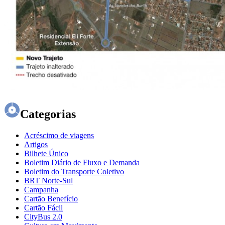
Categorias
Acréscimo de viagens
Artigos
Bilhete Único
Boletim Diário de Fluxo e Demanda
Boletim do Transporte Coletivo
BRT Norte-Sul
Campanha
Cartão Benefício
Cartão Fácil
CityBus 2.0