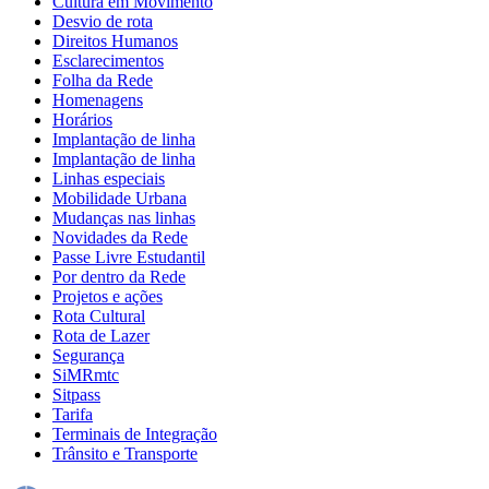
Cultura em Movimento
Desvio de rota
Direitos Humanos
Esclarecimentos
Folha da Rede
Homenagens
Horários
Implantação de linha
Implantação de linha
Linhas especiais
Mobilidade Urbana
Mudanças nas linhas
Novidades da Rede
Passe Livre Estudantil
Por dentro da Rede
Projetos e ações
Rota Cultural
Rota de Lazer
Segurança
SiMRmtc
Sitpass
Tarifa
Terminais de Integração
Trânsito e Transporte