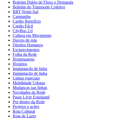
Boletim Diário de Fluxo e Demanda
Boletim do Transporte Coletivo
BRT Norte-Sul
Campanha
Cartão Benefício
Cartão Fácil
CityBus 2.0
Cultura em Movimento
Desvio de rota
Direitos Humanos
Esclarecimentos
Folha da Rede
Homenagens
Horários
Implantação de linha
Implantação de linha
Linhas especiais
Mobilidade Urbana
Mudanças nas linhas
Novidades da Rede
Passe Livre Estudantil
Por dentro da Rede
Projetos e ações
Rota Cultural
Rota de Lazer