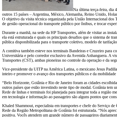
Na última terça-feira, dia
outros 15 países – Argentina, México, Alemanha, Reino Unido, Holan
O objetivo da visita técnica organizada pela União Internacional d
de gestão operacional do transporte público por ônibus, e trocar expe
Durante a manhã, na sede da HP Transportes, além de visitar as insta
ela está estruturada e quais os principais desafios que o sistema de tr
pública disponibilizada para o transporte coletivo, modelo de tarifação
A comitiva também esteve nos terminais Bandeiras e Cruzeiro para c
Universitária e pelo corredor exclusivo da Avenida Anhanguera. A v
Transportes (CST), ambas pioneiras no controle da operação e da segu
Vice-presidente da UITP na América Latina, o mexicano Jesus Padill
inteiro e promover o avanço dos transportes públicos e da mobilidade
“Belo Horizonte, Goiânia e Rio de Janeiro foram as cidades escolhid
outros países que estão investindo neste tipo de modal. Goiânia tem
Rede de linhas e terminais foi planejada para integrar toda a região 
em tecnologia e informação ao passageiro são alguns pontos que consi
Khaled Shammout, especialista em transportes e chefe do Serviço de 
Rede da Região Metropolitana de Goiânia foi estruturada. “Nós apreci
positiva. Vocês atendem um grande número de passageiros diariamente,