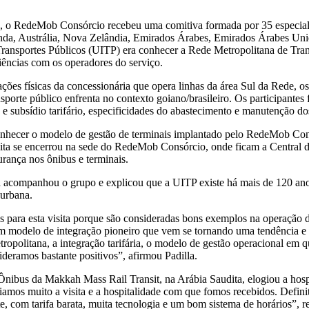
 4, o RedeMob Consórcio recebeu uma comitiva formada por 35 especialis
da, Austrália, Nova Zelândia, Emirados Árabes, Emirados Árabes Unid
os Transportes Públicos (UITP) era conhecer a Rede Metropolitana de 
riências com os operadores do serviço.
lações físicas da concessionária que opera linhas da área Sul da Rede,
ansporte público enfrenta no contexto goiano/brasileiro. Os participantes
 e subsídio tarifário, especificidades do abastecimento e manutenção dos
onhecer o modelo de gestão de terminais implantado pelo RedeMob Con
isita se encerrou na sede do RedeMob Consórcio, onde ficam a Central
rança nos ônibus e terminais.
a acompanhou o grupo e explicou que a UITP existe há mais de 120 ano
 urbana.
as para esta visita porque são consideradas bons exemplos na operação
 um modelo de integração pioneiro que vem se tornando uma tendência e 
metropolitana, a integração tarifária, o modelo de gestão operacional em
deramos bastante positivos”, afirmou Padilla.
Ônibus da Makkah Mass Rail Transit, na Arábia Saudita, elogiou a hosp
amos muito a visita e a hospitalidade com que fomos recebidos. Defini
 com tarifa barata, muita tecnologia e um bom sistema de horários”, re