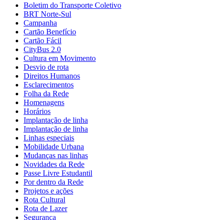
Boletim do Transporte Coletivo
BRT Norte-Sul
Campanha
Cartão Benefício
Cartão Fácil
CityBus 2.0
Cultura em Movimento
Desvio de rota
Direitos Humanos
Esclarecimentos
Folha da Rede
Homenagens
Horários
Implantação de linha
Implantação de linha
Linhas especiais
Mobilidade Urbana
Mudanças nas linhas
Novidades da Rede
Passe Livre Estudantil
Por dentro da Rede
Projetos e ações
Rota Cultural
Rota de Lazer
Segurança