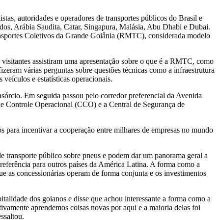
tas, autoridades e operadores de transportes públicos do Brasil e
os, Arábia Saudita, Catar, Singapura, Malásia, Abu Dhabi e Dubai.
Transportes Coletivos da Grande Goiânia (RMTC), considerada modelo
 os visitantes assistiram uma apresentação sobre o que é a RMTC, como
 fizeram várias perguntas sobre questões técnicas como a infraestrutura
 veículos e estatísticas operacionais.
sórcio. Em seguida passou pelo corredor preferencial da Avenida
 de Controle Operacional (CCO) e a Central de Segurança de
s para incentivar a cooperação entre milhares de empresas no mundo
 de transporte público sobre pneus e podem dar um panorama geral a
referência para outros países da América Latina. A forma como a
 que as concessionárias operam de forma conjunta e os investimentos
italidade dos goianos e disse que achou interessante a forma como a
tivamente aprendemos coisas novas por aqui e a maioria delas foi
ssaltou.