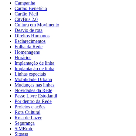
Campanha
Cartão Benefício
Cartão Fácil
CityBus 2.0
Cultura em Movimento
Desvio de rota
Direitos Humanos
Esclarecimentos
Folha da Rede
Homenagens
Horários
Implantação de linha
Implantação de linha
Linhas especiais
Mobilidade Urbana
Mudanças nas linhas
Novidades da Rede
Passe Livre Estudantil
Por dentro da Rede
Projetos e ações
Rota Cultural
Rota de Lazer
Segurança
SiMRmtc
Sitpass