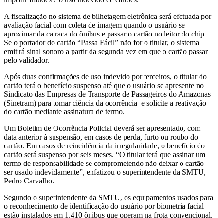
A fiscalização no sistema de bilhetagem eletrônica será efetuada por
avaliação facial com coleta de imagem quando o usuário se
aproximar da catraca do ônibus e passar o cartão no leitor do chip.
Se o portador do cartão “Passa Fácil” não for o titular, o sistema
emitirá sinal sonoro a partir da segunda vez em que o cartão passar
pelo validador.
Após duas confirmações de uso indevido por terceiros, o titular do
cartão terá o benefício suspenso até que o usuário se apresente no
Sindicato das Empresas de Transporte de Passageiros do Amazonas
(Sinetram) para tomar ciência da ocorrência e solicite a reativação
do cartão mediante assinatura de termo.
Um Boletim de Ocorrência Policial deverá ser apresentado, com
data anterior à suspensão, em casos de perda, furto ou roubo do
cartão. Em casos de reincidência da irregularidade, o benefício do
cartão será suspenso por seis meses. “O titular terá que assinar um
termo de responsabilidade se comprometendo não deixar o cartão
ser usado indevidamente”, enfatizou o superintendente da SMTU,
Pedro Carvalho.
Segundo o superintendente da SMTU, os equipamentos usados para
o reconhecimento de identificação do usuário por biometria facial
estão instalados em 1.410 ônibus que operam na frota convencional.