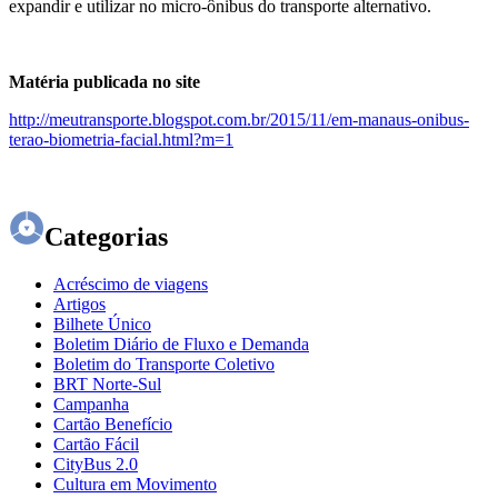
expandir e utilizar no micro-ônibus do transporte alternativo.
Matéria publicada no site
http://meutransporte.blogspot.com.br/2015/11/em-manaus-onibus-
terao-biometria-facial.html?m=1
Categorias
Acréscimo de viagens
Artigos
Bilhete Único
Boletim Diário de Fluxo e Demanda
Boletim do Transporte Coletivo
BRT Norte-Sul
Campanha
Cartão Benefício
Cartão Fácil
CityBus 2.0
Cultura em Movimento