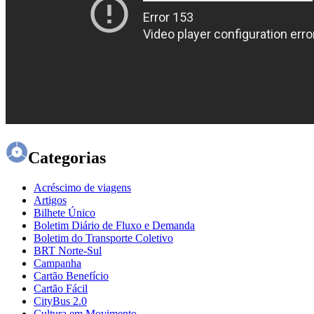
Categorias
Acréscimo de viagens
Artigos
Bilhete Único
Boletim Diário de Fluxo e Demanda
Boletim do Transporte Coletivo
BRT Norte-Sul
Campanha
Cartão Benefício
Cartão Fácil
CityBus 2.0
Cultura em Movimento