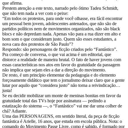
que afirma.
Prestem atenção a este texto, narrado pelo ótimo Tadeu Schmidt,
que não tem nada a ver com o peixe:
“Em todos os protestos, para onde você olhasse, era fácil encontrar
um pessoal bem jovem, adolescentes antenados, que não são de
partidos políticos nem de movimentos organizados, não são black
blocs e não depredam nada. Apenas vão para a rua dizer em alto e
bom som o que consideram justo. Quem são esses estudantes, a
nova cara dos protestos de São Paulo”?
Respondo: são personagens de ficção criados pelo “Fantástico”.
Pra começo de conversa, o que vai acima é um editorial, que
distorce a realidade de maneira brutal. O fato de haver jovens com
essas características nos atos em favor do gratuidade da passagem
não implica que sejam eles a dar a direção do movimento.
De resto, é um princípio elementar da pedagogia e do elemento
forçosamente didático que tem o jornalismo deixar claro que a gente
lutar por aquilo que “considera justo” não torna a reivindicação…
justa!
Se eu decidir mobilizar um monte de meninas bonitas em favor da
gratuidade total das TVs hoje por assinatura — pedindo a
estatização do sistema —, o “Fantástico” vai me dar uma colher de
chá? Adiante.
Uma das PERSONAGENS, em sentido literal, da peça de ficção
fantástica é Arielle, 16 anos, que estuda em escola pública. Nota: o
comando do Movimento Passe Livre, como é sabido, é formado por