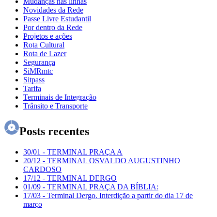
Mudanças nas linhas
Novidades da Rede
Passe Livre Estudantil
Por dentro da Rede
Projetos e ações
Rota Cultural
Rota de Lazer
Segurança
SiMRmtc
Sitpass
Tarifa
Terminais de Integração
Trânsito e Transporte
Posts recentes
30/01
-
TERMINAL PRAÇA A
20/12
-
TERMINAL OSVALDO AUGUSTINHO
CARDOSO
17/12
-
TERMINAL DERGO
01/09
-
TERMINAL PRAÇA DA BÍBLIA:
17/03
-
Terminal Dergo. Interdição a partir do dia 17 de
março