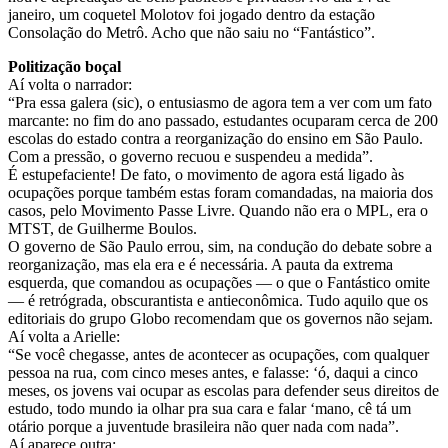
janeiro, um coquetel Molotov foi jogado dentro da estação
Consolação do Metrô. Acho que não saiu no “Fantástico”.
Politização boçal
Aí volta o narrador:
“Pra essa galera (sic), o entusiasmo de agora tem a ver com um fato
marcante: no fim do ano passado, estudantes ocuparam cerca de 200
escolas do estado contra a reorganização do ensino em São Paulo.
Com a pressão, o governo recuou e suspendeu a medida”.
É estupefaciente! De fato, o movimento de agora está ligado às
ocupações porque também estas foram comandadas, na maioria dos
casos, pelo Movimento Passe Livre. Quando não era o MPL, era o
MTST, de Guilherme Boulos.
O governo de São Paulo errou, sim, na condução do debate sobre a
reorganização, mas ela era e é necessária. A pauta da extrema
esquerda, que comandou as ocupações — o que o Fantástico omite
— é retrógrada, obscurantista e antieconômica. Tudo aquilo que os
editoriais do grupo Globo recomendam que os governos não sejam.
Aí volta a Arielle:
“Se você chegasse, antes de acontecer as ocupações, com qualquer
pessoa na rua, com cinco meses antes, e falasse: ‘ó, daqui a cinco
meses, os jovens vai ocupar as escolas para defender seus direitos de
estudo, todo mundo ia olhar pra sua cara e falar ‘mano, cê tá um
otário porque a juventude brasileira não quer nada com nada”.
Aí aparece outra: