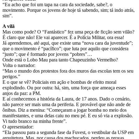
“Eu acho que foi um tapa na cara da sociedade, sabe?, o
movimento. Porque os jovens de hoje tá sabendo, sim; tá indo atrás,
sim”.
A vilã
Mas como pode? O “Fantástico” fez uma peça de ficção sem vilão?
É claro que não! Ele vai aparecer. É a Polícia Militar, ora essa!
Já aprendemos, até aqui, que existe uma “nova cara da juventude”;
que o movimento é “pacífico”; que luta por aquilo que considera
“justo”; que é formado por jovens “pobres”…
Onde está o Lobo Mau para tanto Chapeuzinho Vermelho?
Volta o narrador:
“Mas o mundo dos protestos fora dos muros das escolas tem os seu
perigos.”
E o que se vê? Policiais em ação e bombas de efeito moral
explodindo. Ou por outra: há, sim, uma força que ameaça esses
anjos da paz: a PM.
E aí conhecemos a história da Laura, de 17 anos. Dado o cenário,
não parece ser mais uma da periferia. E provável que não ande de
ônibus. Diz a menina: “Começaram a jogar bomba no meio dos
manifestantes, e uma delas caiu no meu pé. E eu só via a explosão.
Vi tudo branco na minha frente”.
O apresentador:
“Ela passou para a segunda fase da Fuvest, o vestibular da USP em
arquitetura. Mas, por causa dos machucados, perdeu as provas