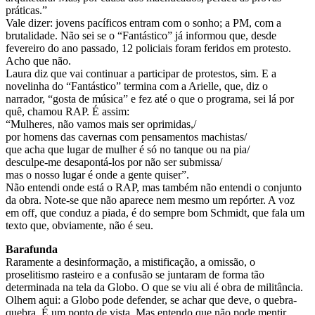
práticas.”
Vale dizer: jovens pacíficos entram com o sonho; a PM, com a
brutalidade. Não sei se o “Fantástico” já informou que, desde
fevereiro do ano passado, 12 policiais foram feridos em protesto.
Acho que não.
Laura diz que vai continuar a participar de protestos, sim. E a
novelinha do “Fantástico” termina com a Arielle, que, diz o
narrador, “gosta de música” e fez até o que o programa, sei lá por
quê, chamou RAP. É assim:
“Mulheres, não vamos mais ser oprimidas,/
por homens das cavernas com pensamentos machistas/
que acha que lugar de mulher é só no tanque ou na pia/
desculpe-me desapontá-los por não ser submissa/
mas o nosso lugar é onde a gente quiser”.
Não entendi onde está o RAP, mas também não entendi o conjunto
da obra. Note-se que não aparece nem mesmo um repórter. A voz
em off, que conduz a piada, é do sempre bom Schmidt, que fala um
texto que, obviamente, não é seu.
Barafunda
Raramente a desinformação, a mistificação, a omissão, o
proselitismo rasteiro e a confusão se juntaram de forma tão
determinada na tela da Globo. O que se viu ali é obra de militância.
Olhem aqui: a Globo pode defender, se achar que deve, o quebra-
quebra. É um ponto de vista. Mas entendo que não pode mentir