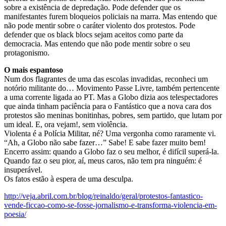
sobre a existência de depredação. Pode defender que os
manifestantes furem bloqueios policiais na marra. Mas entendo que
não pode mentir sobre o caráter violento dos protestos. Pode
defender que os black blocs sejam aceitos como parte da
democracia. Mas entendo que não pode mentir sobre o seu
protagonismo.
O mais espantoso
Num dos flagrantes de uma das escolas invadidas, reconheci um
notório militante do… Movimento Passe Livre, também pertencente
a uma corrente ligada ao PT. Mas a Globo dizia aos telespectadores
que ainda tinham paciência para o Fantástico que a nova cara dos
protestos são meninas bonitinhas, pobres, sem partido, que lutam por
um ideal. E, ora vejam!, sem violência.
Violenta é a Polícia Militar, né? Uma vergonha como raramente vi.
“Ah, a Globo não sabe fazer…” Sabe! E sabe fazer muito bem!
Encerro assim: quando a Globo faz o seu melhor, é difícil superá-la.
Quando faz o seu pior, aí, meus caros, não tem pra ninguém: é
insuperável.
Os fatos estão à espera de uma desculpa.
http://veja.abril.com.br/blog/reinaldo/geral/protestos-fantastico-
vende-ficcao-como-se-fosse-jornalismo-e-transforma-violencia-em-
poesia/