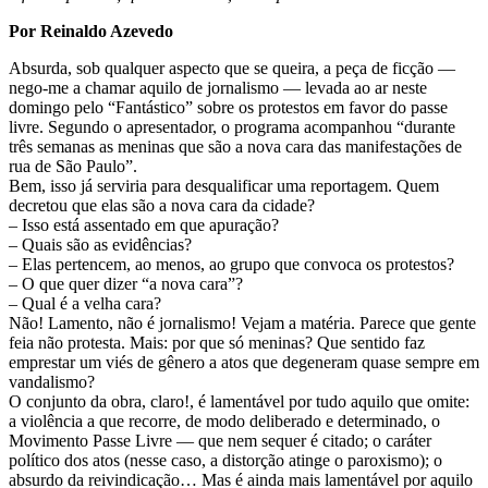
Por Reinaldo Azevedo
Absurda, sob qualquer aspecto que se queira, a peça de ficção —
nego-me a chamar aquilo de jornalismo — levada ao ar neste
domingo pelo “Fantástico” sobre os protestos em favor do passe
livre. Segundo o apresentador, o programa acompanhou “durante
três semanas as meninas que são a nova cara das manifestações de
rua de São Paulo”.
Bem, isso já serviria para desqualificar uma reportagem. Quem
decretou que elas são a nova cara da cidade?
– Isso está assentado em que apuração?
– Quais são as evidências?
– Elas pertencem, ao menos, ao grupo que convoca os protestos?
– O que quer dizer “a nova cara”?
– Qual é a velha cara?
Não! Lamento, não é jornalismo! Vejam a matéria. Parece que gente
feia não protesta. Mais: por que só meninas? Que sentido faz
emprestar um viés de gênero a atos que degeneram quase sempre em
vandalismo?
O conjunto da obra, claro!, é lamentável por tudo aquilo que omite:
a violência a que recorre, de modo deliberado e determinado, o
Movimento Passe Livre — que nem sequer é citado; o caráter
político dos atos (nesse caso, a distorção atinge o paroxismo); o
absurdo da reivindicação… Mas é ainda mais lamentável por aquilo