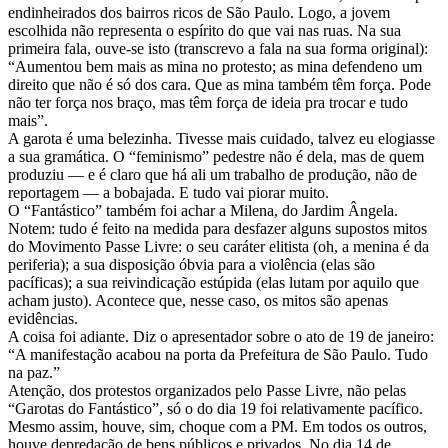
endinheirados dos bairros ricos de São Paulo. Logo, a jovem
escolhida não representa o espírito do que vai nas ruas. Na sua
primeira fala, ouve-se isto (transcrevo a fala na sua forma original):
“Aumentou bem mais as mina no protesto; as mina defendeno um
direito que não é só dos cara. Que as mina também têm força. Pode
não ter força nos braço, mas têm força de ideia pra trocar e tudo
mais”.
A garota é uma belezinha. Tivesse mais cuidado, talvez eu elogiasse
a sua gramática. O “feminismo” pedestre não é dela, mas de quem
produziu — e é claro que há ali um trabalho de produção, não de
reportagem — a bobajada. E tudo vai piorar muito.
O “Fantástico” também foi achar a Milena, do Jardim Ângela.
Notem: tudo é feito na medida para desfazer alguns supostos mitos
do Movimento Passe Livre: o seu caráter elitista (oh, a menina é da
periferia); a sua disposição óbvia para a violência (elas são
pacíficas); a sua reivindicação estúpida (elas lutam por aquilo que
acham justo). Acontece que, nesse caso, os mitos são apenas
evidências.
A coisa foi adiante. Diz o apresentador sobre o ato de 19 de janeiro:
“A manifestação acabou na porta da Prefeitura de São Paulo. Tudo
na paz.”
Atenção, dos protestos organizados pelo Passe Livre, não pelas
“Garotas do Fantástico”, só o do dia 19 foi relativamente pacífico.
Mesmo assim, houve, sim, choque com a PM. Em todos os outros,
houve depredação de bens públicos e privados. No dia 14 de