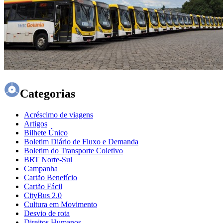
Categorias
Acréscimo de viagens
Artigos
Bilhete Único
Boletim Diário de Fluxo e Demanda
Boletim do Transporte Coletivo
BRT Norte-Sul
Campanha
Cartão Benefício
Cartão Fácil
CityBus 2.0
Cultura em Movimento
Desvio de rota
Direitos Humanos