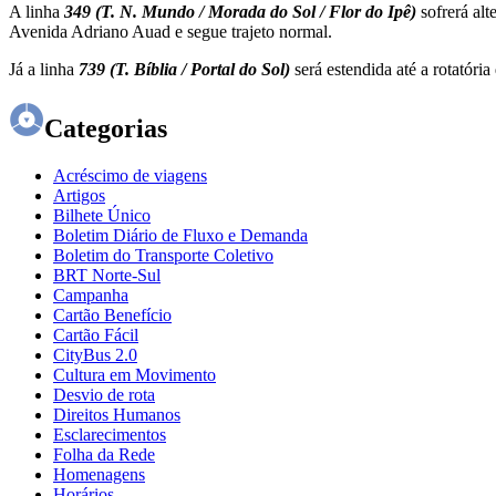
A linha
349 (T. N. Mundo / Morada do Sol / Flor do Ipê)
sofrerá alt
Avenida Adriano Auad e segue trajeto normal.
Já a linha
739 (T. Bíblia / Portal do Sol)
será estendida até a rotatóri
Categorias
Acréscimo de viagens
Artigos
Bilhete Único
Boletim Diário de Fluxo e Demanda
Boletim do Transporte Coletivo
BRT Norte-Sul
Campanha
Cartão Benefício
Cartão Fácil
CityBus 2.0
Cultura em Movimento
Desvio de rota
Direitos Humanos
Esclarecimentos
Folha da Rede
Homenagens
Horários