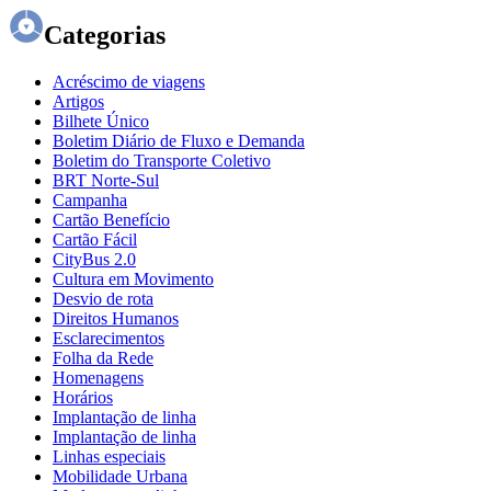
Categorias
Acréscimo de viagens
Artigos
Bilhete Único
Boletim Diário de Fluxo e Demanda
Boletim do Transporte Coletivo
BRT Norte-Sul
Campanha
Cartão Benefício
Cartão Fácil
CityBus 2.0
Cultura em Movimento
Desvio de rota
Direitos Humanos
Esclarecimentos
Folha da Rede
Homenagens
Horários
Implantação de linha
Implantação de linha
Linhas especiais
Mobilidade Urbana