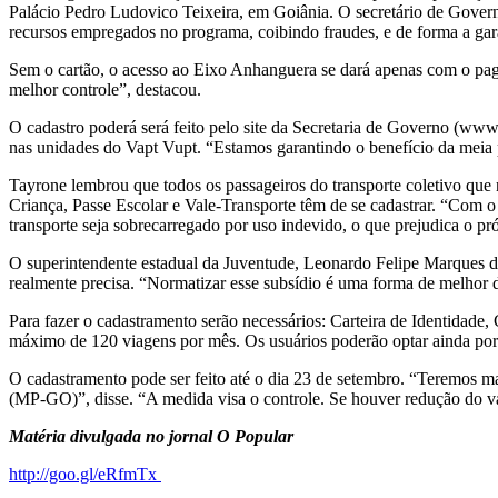
Palácio Pedro Ludovico Teixeira, em Goiânia. O secretário de Governo 
recursos empregados no programa, coibindo fraudes, e de forma a gar
Sem o cartão, o acesso ao Eixo Anhanguera se dará apenas com o pagam
melhor controle”, destacou.
O cadastro poderá será feito pelo site da Secretaria de Governo (ww
nas unidades do Vapt Vupt. “Estamos garantindo o benefício da meia p
Tayrone lembrou que todos os passageiros do transporte coletivo que 
Criança, Passe Escolar e Vale-Transporte têm de se cadastrar. “Com o
transporte seja sobrecarregado por uso indevido, o que prejudica o pró
O superintendente estadual da Juventude, Leonardo Felipe Marques de
realmente precisa. “Normatizar esse subsídio é uma forma de melhor di
Para fazer o cadastramento serão necessários: Carteira de Identidade,
máximo de 120 viagens por mês. Os usuários poderão optar ainda por 
O cadastramento pode ser feito até o dia 23 de setembro. “Teremos m
(MP-GO)”, disse. “A medida visa o controle. Se houver redução do val
Matéria divulgada no jornal O Popular
http://goo.gl/eRfmTx