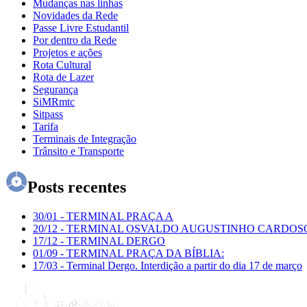
Mudanças nas linhas
Novidades da Rede
Passe Livre Estudantil
Por dentro da Rede
Projetos e ações
Rota Cultural
Rota de Lazer
Segurança
SiMRmtc
Sitpass
Tarifa
Terminais de Integração
Trânsito e Transporte
Posts recentes
30/01
-
TERMINAL PRAÇA A
20/12
-
TERMINAL OSVALDO AUGUSTINHO CARDOS
17/12
-
TERMINAL DERGO
01/09
-
TERMINAL PRAÇA DA BÍBLIA:
17/03
-
Terminal Dergo. Interdição a partir do dia 17 de março