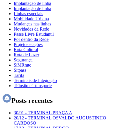
Implantação de linha
Implantação de linha
Linhas especiais
Mobilidade Urbana
Mudanças nas linhas
Novidades da Rede
Passe Livre Estudantil
Por dentro da Rede
Projetos e ações
Rota Cultural
Rota de Lazer
Segurança
SiMRmtc
Sitpass
Tarifa
Terminais de Integração
Trânsito e Transporte
Posts recentes
30/01
-
TERMINAL PRAÇA A
20/12
-
TERMINAL OSVALDO AUGUSTINHO
CARDOSO