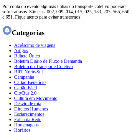
Por conta do evento algumas linhas do transporte coletivo poderão
sofrer atrasos. São elas: 002, 009, 014, 015, 025, 183, 203, 565, 650
e 651. Fique atento para evitar transtornos!
Categorias
Acréscimo de viagens
Artigos
Bilhete Único
Boletim Diário de Fluxo e Demanda
Boletim do Transporte Coletivo
BRT Norte-Sul
Campanha
Cartão Benefício
Cartão Fácil
CityBus 2.0
Cultura em Movimento
Desvio de rota
Direitos Humanos
Esclarecimentos
Folha da Rede
Homenagens
Horários