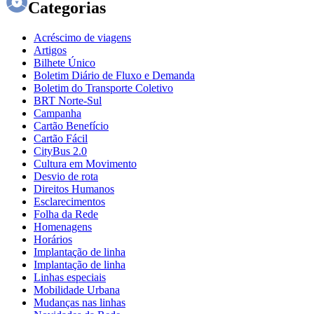
Categorias
Acréscimo de viagens
Artigos
Bilhete Único
Boletim Diário de Fluxo e Demanda
Boletim do Transporte Coletivo
BRT Norte-Sul
Campanha
Cartão Benefício
Cartão Fácil
CityBus 2.0
Cultura em Movimento
Desvio de rota
Direitos Humanos
Esclarecimentos
Folha da Rede
Homenagens
Horários
Implantação de linha
Implantação de linha
Linhas especiais
Mobilidade Urbana
Mudanças nas linhas