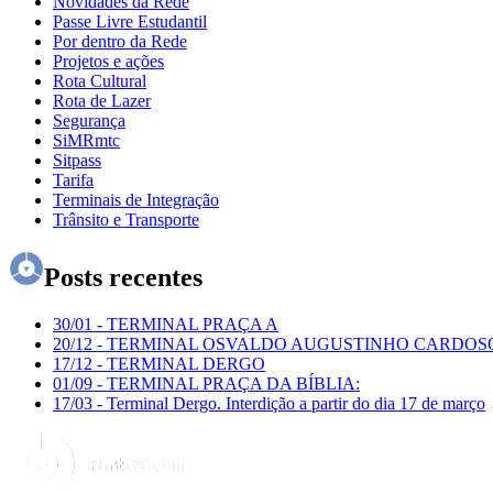
Novidades da Rede
Passe Livre Estudantil
Por dentro da Rede
Projetos e ações
Rota Cultural
Rota de Lazer
Segurança
SiMRmtc
Sitpass
Tarifa
Terminais de Integração
Trânsito e Transporte
Posts recentes
30/01
-
TERMINAL PRAÇA A
20/12
-
TERMINAL OSVALDO AUGUSTINHO CARDOS
17/12
-
TERMINAL DERGO
01/09
-
TERMINAL PRAÇA DA BÍBLIA:
17/03
-
Terminal Dergo. Interdição a partir do dia 17 de março