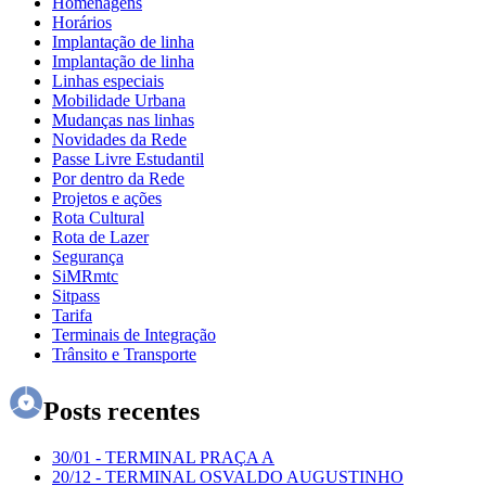
Homenagens
Horários
Implantação de linha
Implantação de linha
Linhas especiais
Mobilidade Urbana
Mudanças nas linhas
Novidades da Rede
Passe Livre Estudantil
Por dentro da Rede
Projetos e ações
Rota Cultural
Rota de Lazer
Segurança
SiMRmtc
Sitpass
Tarifa
Terminais de Integração
Trânsito e Transporte
Posts recentes
30/01
-
TERMINAL PRAÇA A
20/12
-
TERMINAL OSVALDO AUGUSTINHO