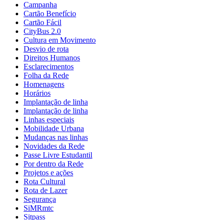
Campanha
Cartão Benefício
Cartão Fácil
CityBus 2.0
Cultura em Movimento
Desvio de rota
Direitos Humanos
Esclarecimentos
Folha da Rede
Homenagens
Horários
Implantação de linha
Implantação de linha
Linhas especiais
Mobilidade Urbana
Mudanças nas linhas
Novidades da Rede
Passe Livre Estudantil
Por dentro da Rede
Projetos e ações
Rota Cultural
Rota de Lazer
Segurança
SiMRmtc
Sitpass