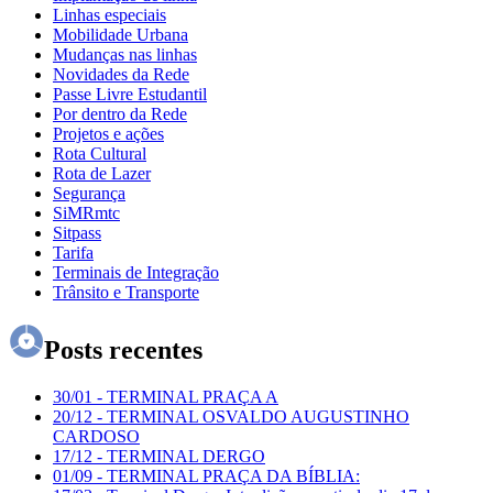
Linhas especiais
Mobilidade Urbana
Mudanças nas linhas
Novidades da Rede
Passe Livre Estudantil
Por dentro da Rede
Projetos e ações
Rota Cultural
Rota de Lazer
Segurança
SiMRmtc
Sitpass
Tarifa
Terminais de Integração
Trânsito e Transporte
Posts recentes
30/01
-
TERMINAL PRAÇA A
20/12
-
TERMINAL OSVALDO AUGUSTINHO
CARDOSO
17/12
-
TERMINAL DERGO
01/09
-
TERMINAL PRAÇA DA BÍBLIA: