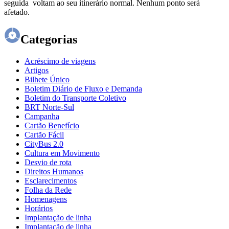
seguida voltam ao seu itinerário normal. Nenhum ponto será
afetado.
Categorias
Acréscimo de viagens
Artigos
Bilhete Único
Boletim Diário de Fluxo e Demanda
Boletim do Transporte Coletivo
BRT Norte-Sul
Campanha
Cartão Benefício
Cartão Fácil
CityBus 2.0
Cultura em Movimento
Desvio de rota
Direitos Humanos
Esclarecimentos
Folha da Rede
Homenagens
Horários
Implantação de linha
Implantação de linha